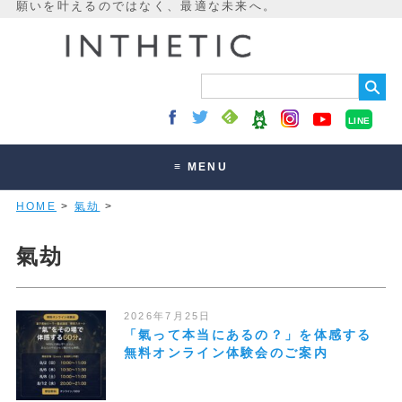
LINE
≡ MENU
HOME
>
氣劫
>
未来最適化とは
講座・セッション
氣劫
お客様の声
読みもの
2026年7月25日
「氣って本当にあるの？」を体感する
オンラインサロン
無料オンライン体験会のご案内