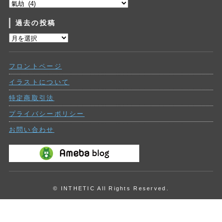
カ
テ
過去の投稿
ゴ
リ
過
ー
去
の
フロントページ
投
稿
イラストについて
特定商取引法
プライバシーポリシー
お問い合わせ
© INTHETIC All Rights Reserved.