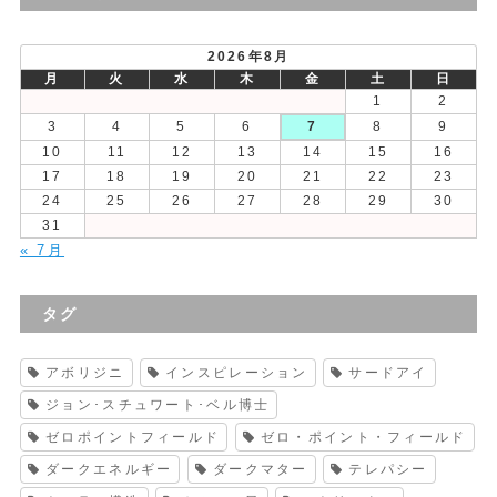
稿
2026年8月
月
火
水
木
金
土
日
1
2
3
4
5
6
7
8
9
10
11
12
13
14
15
16
17
18
19
20
21
22
23
24
25
26
27
28
29
30
31
« 7月
タグ
アボリジニ
インスピレーション
サードアイ
ジョン･スチュワート･ベル博士
ゼロポイントフィールド
ゼロ・ポイント・フィールド
ダークエネルギー
ダークマター
テレパシー