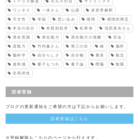
トーラス構造
ホルスの目
マトリックス
ワンネス
一休さん
仏様
多世界解釈
天才性
幸福
思い込み
感情
感情的満足
本当の自分
本質的欲求
松果体
浅田真央さん
潜在意識
潜在能力
潜在能力の覚醒
百会
直観力
竹内薫さん
第三の目
縁
脳幹
脳科学
自分らしさ
自分軸
裏表
観念
違和感
量子もつれ
量子論
間脳
陰陽
非局所性
読者登録
ブログの更新通知をご希望の方は下記からお願いします。
読者登録はこちら
※登録解除もこちらのページから行えます。