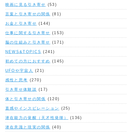
映画に見る引き寄せ
(53)
言葉と引き寄せの関係
(81)
お金と引き寄せ
(144)
仕事に関する引き寄せ
(153)
脳の仕組みと引き寄せ
(171)
NEWS&TOPICS
(241)
初めての方におすすめ
(145)
UFOや宇宙人
(21)
感性と思考
(270)
引き寄せ体験談
(17)
体と引き寄せの関係
(120)
直感やインスピレーション
(25)
潜在能力の覚醒（天才性発揮）
(136)
潜在意識と現実の関係
(40)