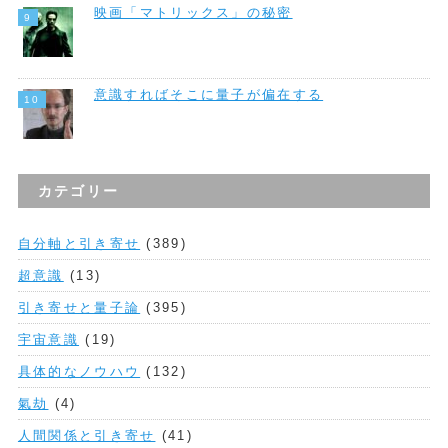
映画「マトリックス」の秘密
意識すればそこに量子が偏在する
カテゴリー
自分軸と引き寄せ
(389)
超意識
(13)
引き寄せと量子論
(395)
宇宙意識
(19)
具体的なノウハウ
(132)
氣劫
(4)
人間関係と引き寄せ
(41)