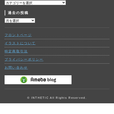
カ
テ
過去の投稿
ゴ
リ
過
ー
去
の
フロントページ
投
稿
イラストについて
特定商取引法
プライバシーポリシー
お問い合わせ
© INTHETIC All Rights Reserved.