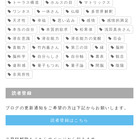
トーラス構造
ホルスの目
マトリックス
ワンネス
一休さん
仏様
多世界解釈
天才性
幸福
思い込み
感情
感情的満足
本当の自分
本質的欲求
松果体
浅田真央さん
潜在意識
潜在能力
潜在能力の覚醒
百会
直観力
竹内薫さん
第三の目
縁
脳幹
脳科学
自分らしさ
自分軸
裏表
観念
違和感
量子もつれ
量子論
間脳
陰陽
非局所性
読者登録
ブログの更新通知をご希望の方は下記からお願いします。
読者登録はこちら