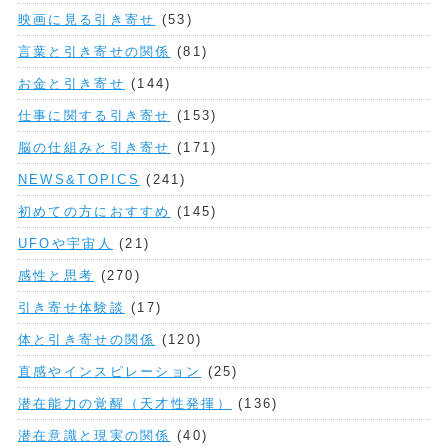
映画に見る引き寄せ
(53)
言葉と引き寄せの関係
(81)
お金と引き寄せ
(144)
仕事に関する引き寄せ
(153)
脳の仕組みと引き寄せ
(171)
NEWS&TOPICS
(241)
初めての方におすすめ
(145)
UFOや宇宙人
(21)
感性と思考
(270)
引き寄せ体験談
(17)
体と引き寄せの関係
(120)
直感やインスピレーション
(25)
潜在能力の覚醒（天才性発揮）
(136)
潜在意識と現実の関係
(40)