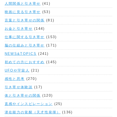
人間関係と引き寄せ
(41)
映画に見る引き寄せ
(53)
言葉と引き寄せの関係
(81)
お金と引き寄せ
(144)
仕事に関する引き寄せ
(153)
脳の仕組みと引き寄せ
(171)
NEWS&TOPICS
(241)
初めての方におすすめ
(145)
UFOや宇宙人
(21)
感性と思考
(270)
引き寄せ体験談
(17)
体と引き寄せの関係
(120)
直感やインスピレーション
(25)
潜在能力の覚醒（天才性発揮）
(136)