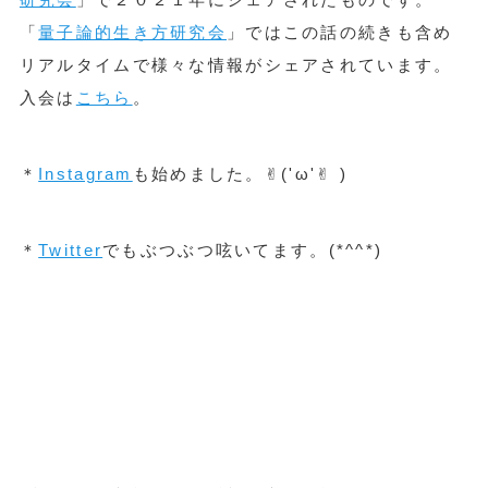
「
量子論的生き方研究会
」ではこの話の続きも含め
リアルタイムで様々な情報がシェアされています。
入会は
こちら
。
＊
Instagram
も始めました。✌︎('ω'✌︎ )
＊
Twitter
でもぶつぶつ呟いてます。(*^^*)