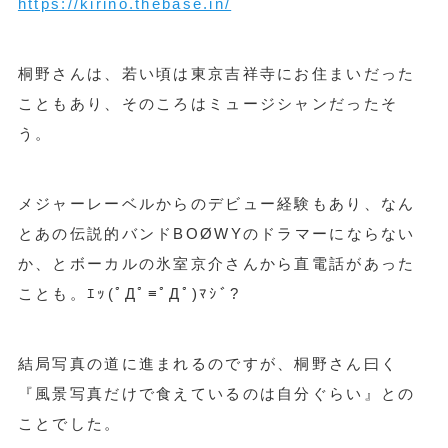
https://kirino.thebase.in/
桐野さんは、若い頃は東京吉祥寺にお住まいだった
こともあり、そのころはミュージシャンだったそ
う。
メジャーレーベルからのデビュー経験もあり、なん
とあの伝説的バンドBOØWYのドラマーにならない
か、とボーカルの氷室京介さんから直電話があった
ことも。ｴｯ(ﾟДﾟ≡ﾟДﾟ)ﾏｼﾞ?
結局写真の道に進まれるのですが、桐野さん曰く
『風景写真だけで食えているのは自分ぐらい』との
ことでした。