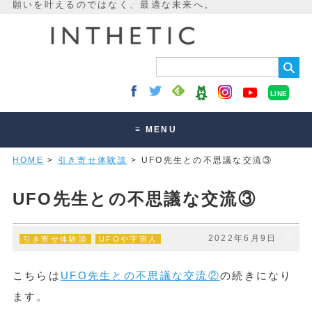
LINE
≡ MENU
HOME
>
引き寄せ体験談
> UFO先生との不思議な交流③
未来最適化とは
講座・セッション
UFO先生との不思議な交流③
お客様の声
2022年6月9日
引き寄せ体験談
UFOや宇宙人
読みもの
オンラインサロン
こちらは
UFO先生との不思議な交流②
の続きになり
ます。