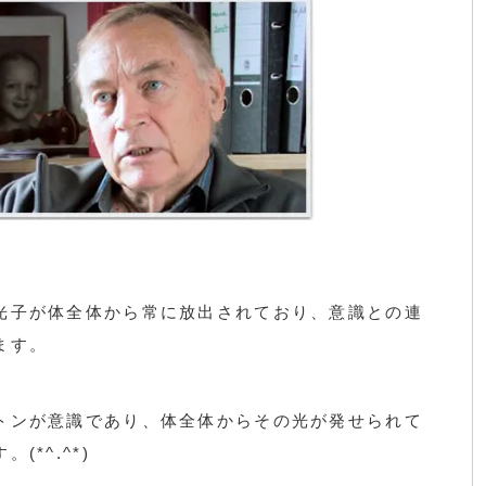
光子が体全体から常に放出されており、意識との連
ます。
トンが意識であり、体全体からその光が発せられて
*^.^*)