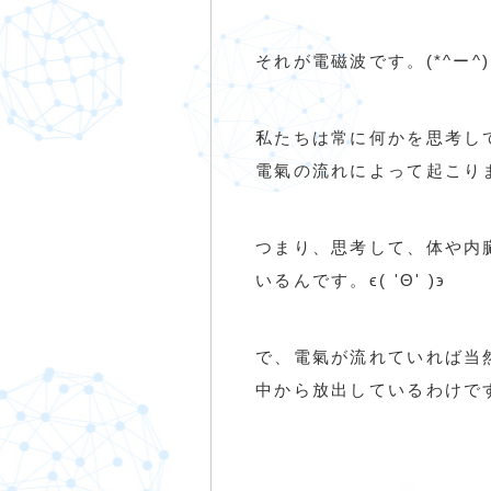
それが電磁波です。(*^ー^
私たちは常に何かを思考し
電氣の流れによって起こり
つまり、思考して、体や内
いるんです。ϵ( 'Θ' )϶
で、電氣が流れていれば当
中から放出しているわけで