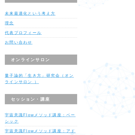
未来最適化という考え方
理念
代表プロフィール
お問い合わせ
オンラインサロン
量子論的「生き方」研究会（オン
ラインサロン ）
セッション・講座
宇宙意識Flowメソッド講座：ベー
シック
宇宙意識Flowメソッド講座：アド