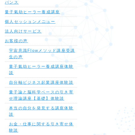
バンス
量子氣劫ヒーラー養成講座
個人セッションメニュー
法人向けサービス
お客様の声
宇宙意識Flowメソッド講座受講
生の声
量子氣劫ヒーラー養成講座体験
談
自分軸ビジネス起業講座体験談
量子論と脳科学ベースの引き寄
せ理論講座【基礎】体験談
本当の自分を発見する講座体験
談
お金・仕事に関する引き寄せ体
験談