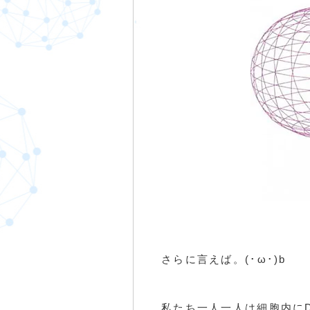
さらに言えば。
(･ω･)b
私たち一人一人は細胞内に