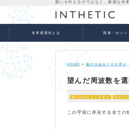
未来最適化とは
講座・セッシ
未来最適化という考え方
代表プロフィール
理念
宇宙意識Flowメソッド
宇宙意識Flowメソッド
量子氣劫ヒーラー養成
個人セッションメニュ
法人向けサービス
ベーシック
アドバンス
HOME
>
脳の仕組みと引き寄せ
望んだ周波数を選
脳の仕組みと引き寄せ
初めて
この宇宙に存在する全ての