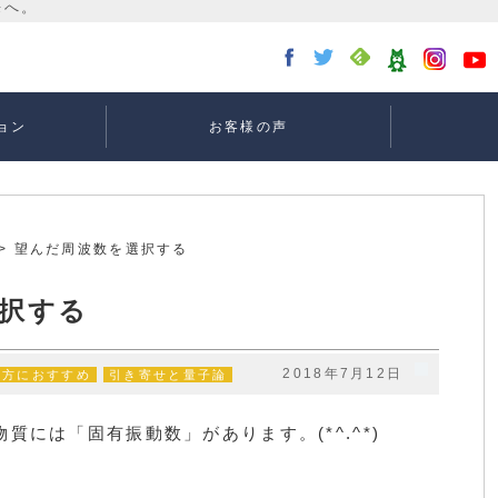
ョン
お客様の声
講座：
講座：
講座
ー
> 望んだ周波数を選択する
択する
2018年7月12日
の方におすすめ
引き寄せと量子論
物質には「固有振動数」があります。
(*^.^*)