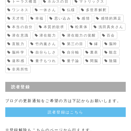
トーラス構造
ホルスの目
マトリックス
ワンネス
一休さん
仏様
多世界解釈
天才性
幸福
思い込み
感情
感情的満足
本当の自分
本質的欲求
松果体
浅田真央さん
潜在意識
潜在能力
潜在能力の覚醒
百会
直観力
竹内薫さん
第三の目
縁
脳幹
脳科学
自分らしさ
自分軸
裏表
観念
違和感
量子もつれ
量子論
間脳
陰陽
非局所性
読者登録
ブログの更新通知をご希望の方は下記からお願いします。
読者登録はこちら
※登録解除もこちらのページから行えます。