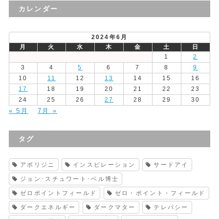
の
カレンダー
投
稿
2024年6月
月
火
水
木
金
土
日
1
2
3
4
5
6
7
8
9
10
11
12
13
14
15
16
17
18
19
20
21
22
23
24
25
26
27
28
29
30
« 5月
7月 »
タグ
アボリジニ
インスピレーション
サードアイ
ジョン･スチュワート･ベル博士
ゼロポイントフィールド
ゼロ・ポイント・フィールド
ダークエネルギー
ダークマター
テレパシー