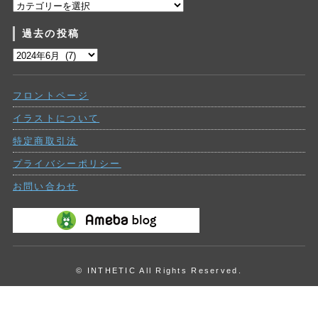
カ
テ
過去の投稿
ゴ
リ
過
ー
去
の
フロントページ
投
稿
イラストについて
特定商取引法
プライバシーポリシー
お問い合わせ
© INTHETIC All Rights Reserved.