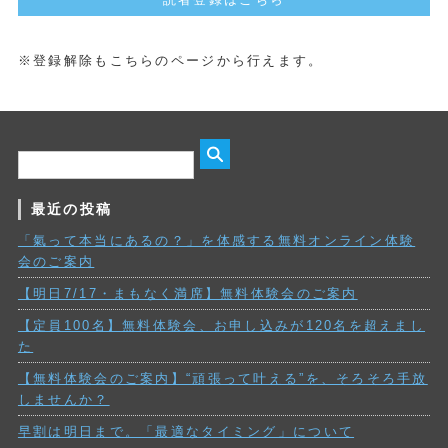
※登録解除もこちらのページから行えます。
最近の投稿
「氣って本当にあるの？」を体感する無料オンライン体験
会のご案内
【明日7/17・まもなく満席】無料体験会のご案内
【定員100名】無料体験会、お申し込みが120名を超えまし
た
【無料体験会のご案内】“頑張って叶える”を、そろそろ手放
しませんか？
早割は明日まで。「最適なタイミング」について