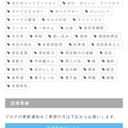
ゼロポイントフィールド
ゼロ・ポイント・フィールド
ダークエネルギー
ダークマター
テレパシー
トーラス構造
ホルスの目
マトリックス
ワンネス
一休さん
仏様
多世界解釈
天才性
幸福
思い込み
感情
感情的満足
本当の自分
本質的欲求
松果体
浅田真央さん
潜在意識
潜在能力
潜在能力の覚醒
百会
直観力
竹内薫さん
第三の目
縁
脳幹
脳科学
自分らしさ
自分軸
裏表
観念
違和感
量子もつれ
量子論
間脳
陰陽
非局所性
読者登録
ブログの更新通知をご希望の方は下記からお願いします。
読者登録はこちら