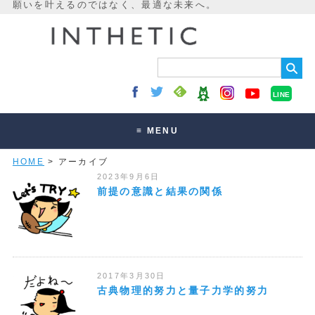
LINE
≡ MENU
HOME
> アーカイブ
未来最適化とは
2023年9月6日
講座・セッション
前提の意識と結果の関係
お客様の声
読みもの
オンラインサロン
2017年3月30日
古典物理的努力と量子力学的努力