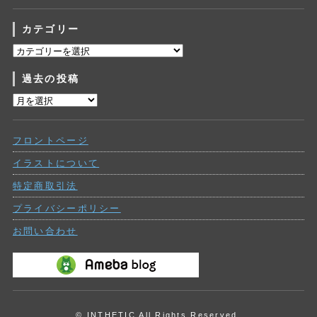
カテゴリー
カ
テ
過去の投稿
ゴ
リ
過
ー
去
の
フロントページ
投
稿
イラストについて
特定商取引法
プライバシーポリシー
お問い合わせ
© INTHETIC All Rights Reserved.