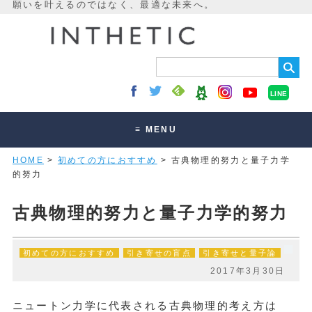
LINE
≡ MENU
HOME
>
初めての方におすすめ
> 古典物理的努力と量子力学
未来最適化とは
的努力
講座・セッション
古典物理的努力と量子力学的努力
お客様の声
読みもの
初めての方におすすめ
引き寄せの盲点
引き寄せと量子論
オンラインサロン
2017年3月30日
ニュートン力学に代表される古典物理的考え方は