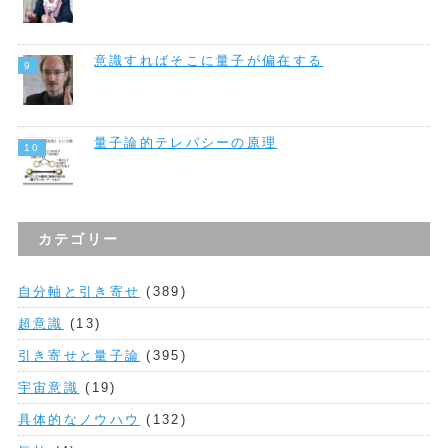
意識すればそこに量子が偏在する
量子論的テレパシーの原理
カテゴリー
自分軸と引き寄せ
(389)
超意識
(13)
引き寄せと量子論
(395)
宇宙意識
(19)
具体的なノウハウ
(132)