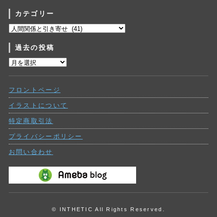
カテゴリー
カ
テ
過去の投稿
ゴ
リ
過
ー
去
の
フロントページ
投
稿
イラストについて
特定商取引法
プライバシーポリシー
お問い合わせ
© INTHETIC All Rights Reserved.