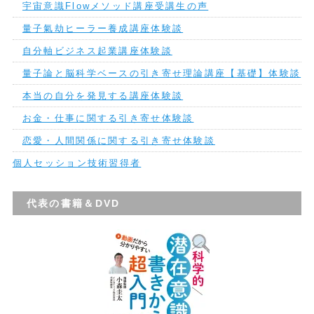
宇宙意識Flowメソッド講座受講生の声
量子氣劫ヒーラー養成講座体験談
自分軸ビジネス起業講座体験談
量子論と脳科学ベースの引き寄せ理論講座【基礎】体験談
本当の自分を発見する講座体験談
お金・仕事に関する引き寄せ体験談
恋愛・人間関係に関する引き寄せ体験談
個人セッション技術習得者
代表の書籍＆DVD