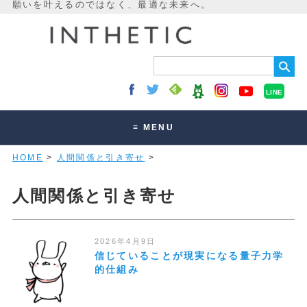
LINE
≡ MENU
HOME
>
人間関係と引き寄せ
>
未来最適化とは
講座・セッション
人間関係と引き寄せ
お客様の声
読みもの
2026年4月9日
信じていることが現実になる量子力学
オンラインサロン
的仕組み