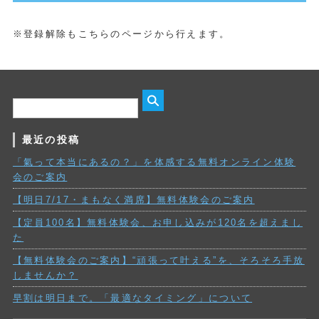
※登録解除もこちらのページから行えます。
最近の投稿
「氣って本当にあるの？」を体感する無料オンライン体験
会のご案内
【明日7/17・まもなく満席】無料体験会のご案内
【定員100名】無料体験会、お申し込みが120名を超えまし
た
【無料体験会のご案内】“頑張って叶える”を、そろそろ手放
しませんか？
早割は明日まで。「最適なタイミング」について