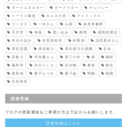
ダークエネルギー
ダークマター
テレパシー
トーラス構造
ホルスの目
マトリックス
ワンネス
一休さん
仏様
多世界解釈
天才性
幸福
思い込み
感情
感情的満足
本当の自分
本質的欲求
松果体
浅田真央さん
潜在意識
潜在能力
潜在能力の覚醒
百会
直観力
竹内薫さん
第三の目
縁
脳幹
脳科学
自分らしさ
自分軸
裏表
観念
違和感
量子もつれ
量子論
間脳
陰陽
非局所性
読者登録
ブログの更新通知をご希望の方は下記からお願いします。
読者登録はこちら