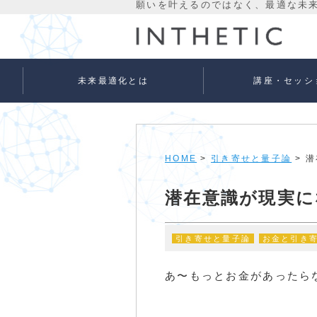
未来最適化とは
講座・セッシ
未来最適化という考え方
代表プロフィール
理念
宇宙意識Flowメソッド
宇宙意識Flowメソッド
量子氣劫ヒーラー養成
個人セッションメニュ
法人向けサービス
ベーシック
アドバンス
HOME
>
引き寄せと量子論
> 
潜在意識が現実に
引き寄せと量子論
お金と引き
あ〜もっとお金があったらな