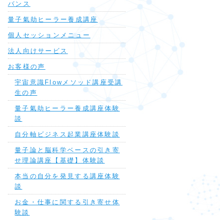
バンス
量子氣劫ヒーラー養成講座
個人セッションメニュー
法人向けサービス
お客様の声
宇宙意識Flowメソッド講座受講
生の声
量子氣劫ヒーラー養成講座体験
談
自分軸ビジネス起業講座体験談
量子論と脳科学ベースの引き寄
せ理論講座【基礎】体験談
本当の自分を発見する講座体験
談
お金・仕事に関する引き寄せ体
験談