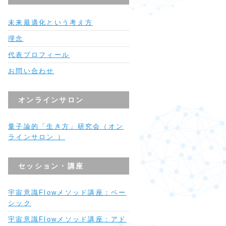
未来最適化という考え方
理念
代表プロフィール
お問い合わせ
オンラインサロン
量子論的「生き方」研究会（オン
ラインサロン ）
セッション・講座
宇宙意識Flowメソッド講座：ベー
シック
宇宙意識Flowメソッド講座：アド