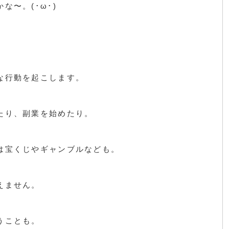
な〜。(･ω･)
な行動を起こします。
たり、副業を始めたり。
は宝くじやギャンブルなども。
えません。
うことも。