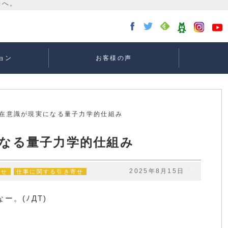
ョン
お客様の声
講座：
講座：
講座
ー
潜在意識が現実になる量子力学的仕組み
なる量子力学的仕組み
2025年8月15日
寄せ
仕事に関する引き寄せ
ー。(ﾉДT)