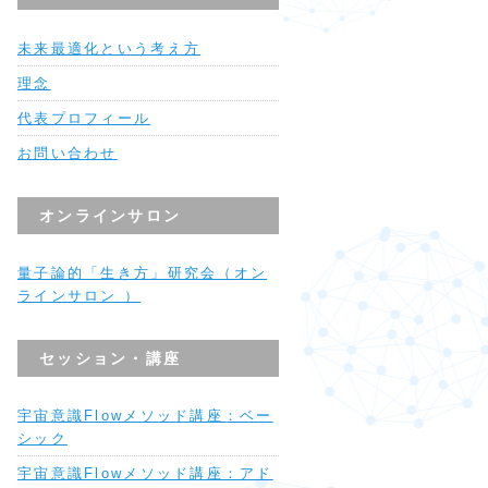
未来最適化という考え方
理念
代表プロフィール
お問い合わせ
オンラインサロン
量子論的「生き方」研究会（オン
ラインサロン ）
セッション・講座
宇宙意識Flowメソッド講座：ベー
シック
宇宙意識Flowメソッド講座：アド