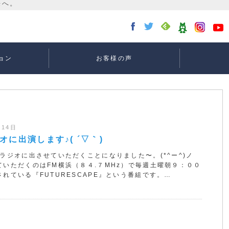
ョン
お客様の声
講座：
講座：
講座
ー
月14日
オに出演します♪( ´▽｀)
Mラジオに出させていただくことになりました〜。(*^ー^)ノ
ていただくのはFM横浜（８４.７MHz）で毎週土曜朝９：００
れている『FUTURESCAPE』という番組です。…