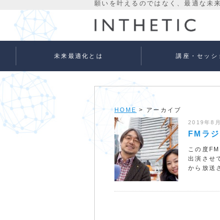
未来最適化とは
講座・セッシ
未来最適化という考え方
代表プロフィール
理念
宇宙意識Flowメソッド
宇宙意識Flowメソッド
量子氣劫ヒーラー養成
個人セッションメニュ
法人向けサービス
ベーシック
アドバンス
HOME
> アーカイブ
2019年8
FMラジ
この度F
出演させ
から放送さ