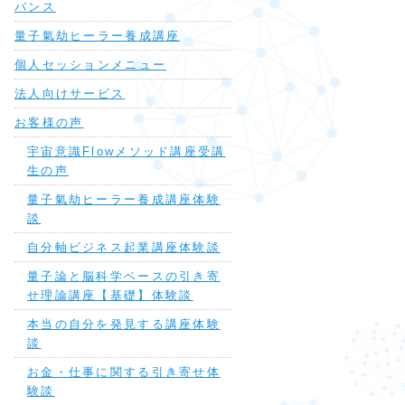
バンス
量子氣劫ヒーラー養成講座
個人セッションメニュー
法人向けサービス
お客様の声
宇宙意識Flowメソッド講座受講
生の声
量子氣劫ヒーラー養成講座体験
談
自分軸ビジネス起業講座体験談
量子論と脳科学ベースの引き寄
せ理論講座【基礎】体験談
本当の自分を発見する講座体験
談
お金・仕事に関する引き寄せ体
験談