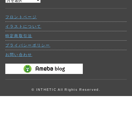
過
ー
去
の
フロントページ
投
稿
イラストについて
特定商取引法
プライバシーポリシー
お問い合わせ
© INTHETIC All Rights Reserved.