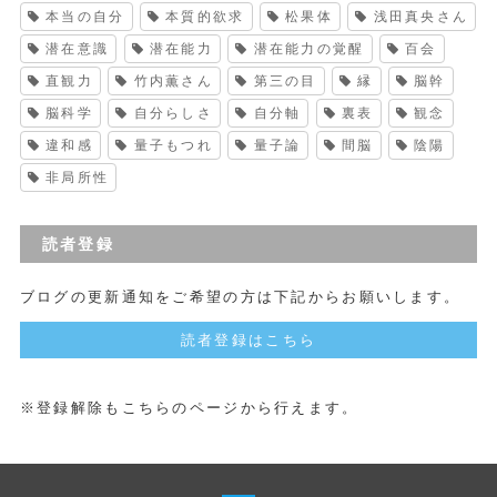
本当の自分
本質的欲求
松果体
浅田真央さん
潜在意識
潜在能力
潜在能力の覚醒
百会
直観力
竹内薫さん
第三の目
縁
脳幹
脳科学
自分らしさ
自分軸
裏表
観念
違和感
量子もつれ
量子論
間脳
陰陽
非局所性
読者登録
ブログの更新通知をご希望の方は下記からお願いします。
読者登録はこちら
※登録解除もこちらのページから行えます。