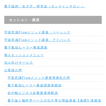
量子論的「生き方」研究会（オンラインサロン ）
セッション・講座
宇宙意識Flowメソッド講座：ベーシック
宇宙意識Flowメソッド講座：アドバンス
量子氣劫ヒーラー養成講座
個人セッションメニュー
法人向けサービス
お客様の声
宇宙意識Flowメソッド講座受講生の声
量子氣劫ヒーラー養成講座体験談
自分軸ビジネス起業講座体験談
量子論と脳科学ベースの引き寄せ理論講座【基礎】体験談