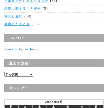
宇宙観点から見る引き寄せ
(56)
恋愛に関する引き寄せ
(3)
時間と空間
(50)
健康と引き寄せ
(12)
Twitter
Tweets by inthetic
過去の投稿
過
去
の
カレンダー
投
稿
2026年8月
月
火
水
木
金
土
日