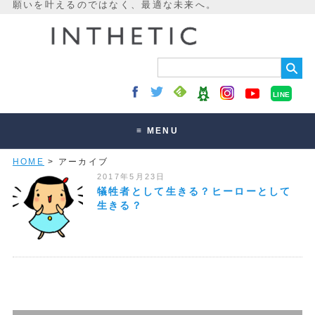
LINE
≡ MENU
HOME
> アーカイブ
未来最適化とは
2017年5月23日
講座・セッション
犠牲者として生きる？ヒーローとして
生きる？
お客様の声
読みもの
オンラインサロン