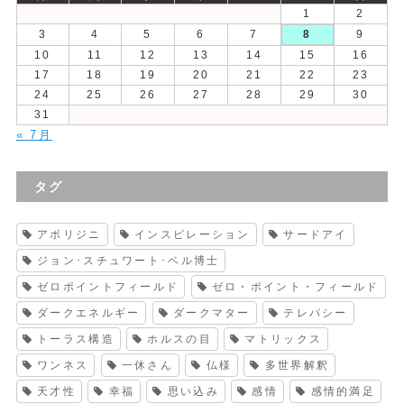
1
2
3
4
5
6
7
8
9
10
11
12
13
14
15
16
17
18
19
20
21
22
23
24
25
26
27
28
29
30
31
« 7月
タグ
アボリジニ
インスピレーション
サードアイ
ジョン･スチュワート･ベル博士
ゼロポイントフィールド
ゼロ・ポイント・フィールド
ダークエネルギー
ダークマター
テレパシー
トーラス構造
ホルスの目
マトリックス
ワンネス
一休さん
仏様
多世界解釈
天才性
幸福
思い込み
感情
感情的満足