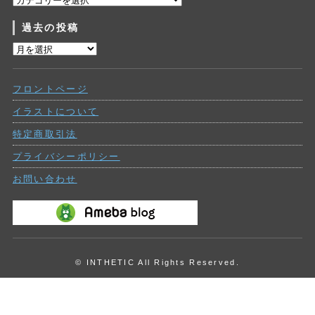
テ
過去の投稿
ゴ
リ
過
ー
去
の
フロントページ
投
稿
イラストについて
特定商取引法
プライバシーポリシー
お問い合わせ
© INTHETIC All Rights Reserved.