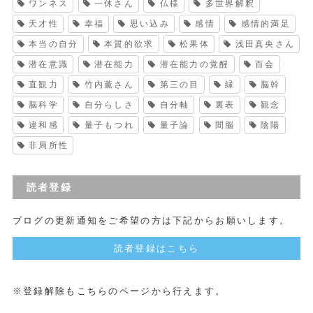
ワンネス
一休さん
仏様
多世界解釈
天才性
幸福
思い込み
感情
感情的満足
本当の自分
本質的欲求
松果体
浅田真央さん
潜在意識
潜在能力
潜在能力の覚醒
百会
直観力
竹内薫さん
第三の目
縁
脳幹
脳科学
自分らしさ
自分軸
裏表
観念
違和感
量子もつれ
量子論
間脳
陰陽
非局所性
読者登録
ブログの更新通知をご希望の方は下記からお願いします。
読者登録はこちら
※登録解除もこちらのページから行えます。