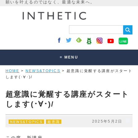
LINE
≡ MENU
HOME
>
NEWS&TOPICS
> 超意識に覚醒する講座がスタート
未来最適化とは
します(･∀･)/
講座・セッション
超意識に覚醒する講座がスタート
お客様の声
します(･∀･)/
読みもの
オンラインサロン
2025年5月2日
NEWS&TOPICS
超意識
この度、新講座