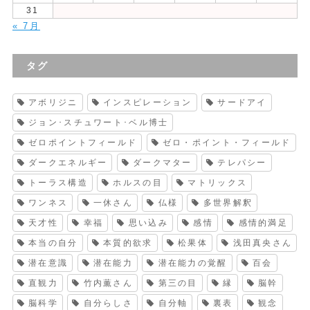
31
« 7月
タグ
アボリジニ
インスピレーション
サードアイ
ジョン･スチュワート･ベル博士
ゼロポイントフィールド
ゼロ・ポイント・フィールド
ダークエネルギー
ダークマター
テレパシー
トーラス構造
ホルスの目
マトリックス
ワンネス
一休さん
仏様
多世界解釈
天才性
幸福
思い込み
感情
感情的満足
本当の自分
本質的欲求
松果体
浅田真央さん
潜在意識
潜在能力
潜在能力の覚醒
百会
直観力
竹内薫さん
第三の目
縁
脳幹
脳科学
自分らしさ
自分軸
裏表
観念