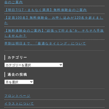
会のご案内
【明日7/17・まもなく満席】無料体験会のご案内
【定員100名】無料体験会、お申し込みが120名を超えまし
た
【無料体験会のご案内】“頑張って叶える”を、そろそろ手放
しませんか？
早割は明日まで。「最適なタイミング」について
カテゴリー
カ
テ
過去の投稿
ゴ
リ
過
ー
去
の
フロントページ
投
稿
イラストについて