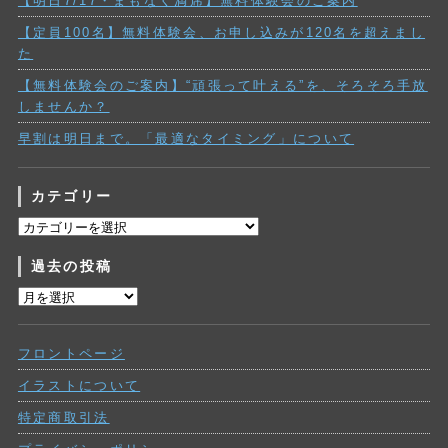
【明日7/17・まもなく満席】無料体験会のご案内
【定員100名】無料体験会、お申し込みが120名を超えまし
た
【無料体験会のご案内】“頑張って叶える”を、そろそろ手放
しませんか？
早割は明日まで。「最適なタイミング」について
カテゴリー
カ
テ
過去の投稿
ゴ
リ
過
ー
去
の
フロントページ
投
稿
イラストについて
特定商取引法