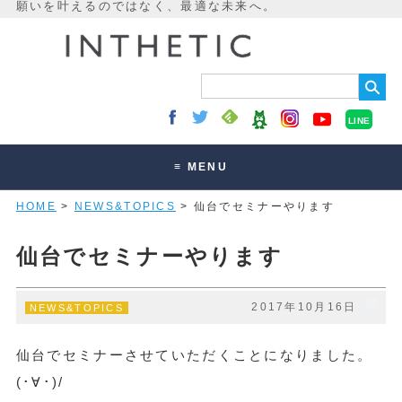
LINE
≡ MENU
HOME
>
NEWS&TOPICS
> 仙台でセミナーやります
未来最適化とは
講座・セッション
仙台でセミナーやります
お客様の声
2017年10月16日
NEWS&TOPICS
読みもの
オンラインサロン
仙台でセミナーさせていただくことになりました。
(･∀･)/