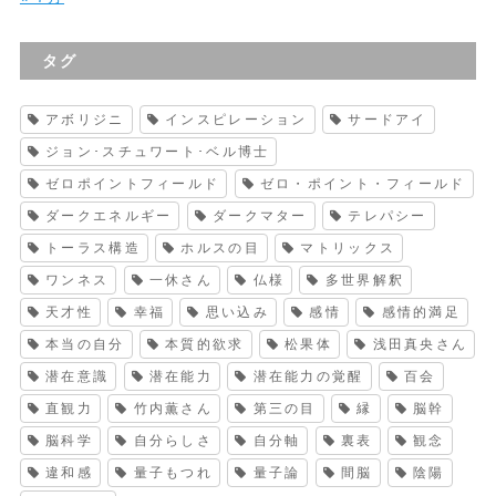
タグ
アボリジニ
インスピレーション
サードアイ
ジョン･スチュワート･ベル博士
ゼロポイントフィールド
ゼロ・ポイント・フィールド
ダークエネルギー
ダークマター
テレパシー
トーラス構造
ホルスの目
マトリックス
ワンネス
一休さん
仏様
多世界解釈
天才性
幸福
思い込み
感情
感情的満足
本当の自分
本質的欲求
松果体
浅田真央さん
潜在意識
潜在能力
潜在能力の覚醒
百会
直観力
竹内薫さん
第三の目
縁
脳幹
脳科学
自分らしさ
自分軸
裏表
観念
違和感
量子もつれ
量子論
間脳
陰陽