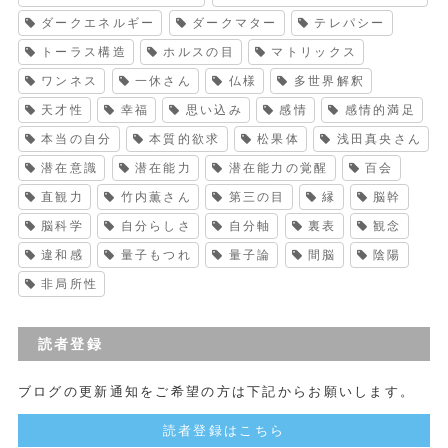
ダークエネルギー
ダークマター
テレパシー
トーラス構造
ホルスの目
マトリックス
ワンネス
一休さん
仏様
多世界解釈
天才性
幸福
思い込み
感情
感情的満足
本当の自分
本質的欲求
松果体
浅田真央さん
潜在意識
潜在能力
潜在能力の覚醒
百会
直観力
竹内薫さん
第三の目
縁
脳幹
脳科学
自分らしさ
自分軸
裏表
観念
違和感
量子もつれ
量子論
間脳
陰陽
非局所性
読者登録
ブログの更新通知をご希望の方は下記からお願いします。
読者登録はこちら