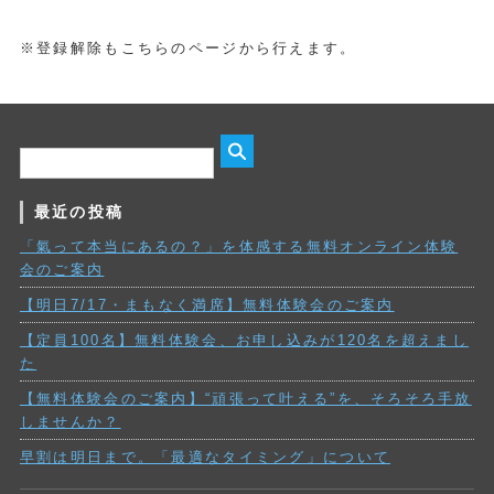
※登録解除もこちらのページから行えます。
最近の投稿
「氣って本当にあるの？」を体感する無料オンライン体験
会のご案内
【明日7/17・まもなく満席】無料体験会のご案内
【定員100名】無料体験会、お申し込みが120名を超えまし
た
【無料体験会のご案内】“頑張って叶える”を、そろそろ手放
しませんか？
早割は明日まで。「最適なタイミング」について