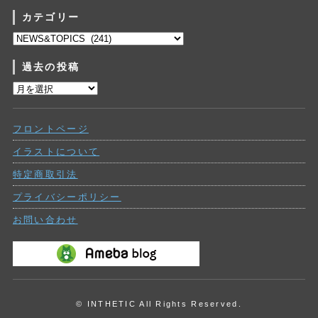
カテゴリー
カ
テ
過去の投稿
ゴ
リ
過
ー
去
の
フロントページ
投
稿
イラストについて
特定商取引法
プライバシーポリシー
お問い合わせ
© INTHETIC All Rights Reserved.