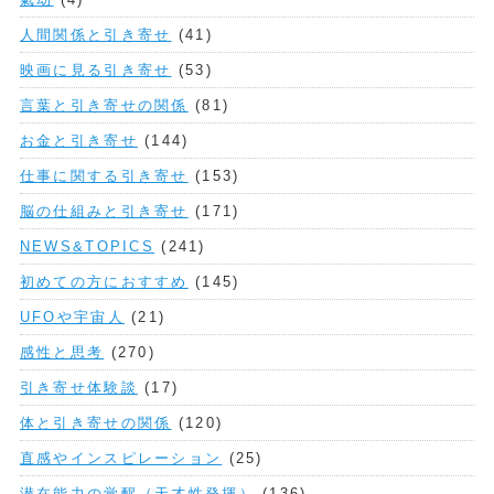
人間関係と引き寄せ
(41)
映画に見る引き寄せ
(53)
言葉と引き寄せの関係
(81)
お金と引き寄せ
(144)
仕事に関する引き寄せ
(153)
脳の仕組みと引き寄せ
(171)
NEWS&TOPICS
(241)
初めての方におすすめ
(145)
UFOや宇宙人
(21)
感性と思考
(270)
引き寄せ体験談
(17)
体と引き寄せの関係
(120)
直感やインスピレーション
(25)
潜在能力の覚醒（天才性発揮）
(136)