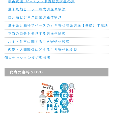
宇宙意識Flowメソッド講座受講生の声
量子氣劫ヒーラー養成講座体験談
自分軸ビジネス起業講座体験談
量子論と脳科学ベースの引き寄せ理論講座【基礎】体験談
本当の自分を発見する講座体験談
お金・仕事に関する引き寄せ体験談
恋愛・人間関係に関する引き寄せ体験談
個人セッション技術習得者
代表の書籍＆DVD