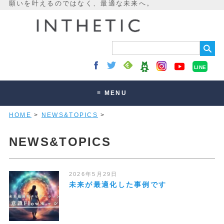
LINE
≡ MENU
HOME
>
NEWS&TOPICS
>
未来最適化とは
講座・セッション
NEWS&TOPICS
お客様の声
読みもの
2026年5月29日
未来が最適化した事例です
オンラインサロン