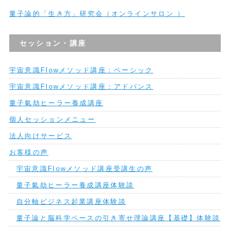
量子論的「生き方」研究会（オンラインサロン ）
セッション・講座
宇宙意識Flowメソッド講座：ベーシック
宇宙意識Flowメソッド講座：アドバンス
量子氣劫ヒーラー養成講座
個人セッションメニュー
法人向けサービス
お客様の声
宇宙意識Flowメソッド講座受講生の声
量子氣劫ヒーラー養成講座体験談
自分軸ビジネス起業講座体験談
量子論と脳科学ベースの引き寄せ理論講座【基礎】体験談