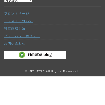
過
ー
去
の
フロントページ
投
稿
イラストについて
特定商取引法
プライバシーポリシー
お問い合わせ
© INTHETIC All Rights Reserved.