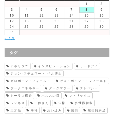
1
2
3
4
5
6
7
8
9
10
11
12
13
14
15
16
17
18
19
20
21
22
23
24
25
26
27
28
29
30
31
« 7月
タグ
アボリジニ
インスピレーション
サードアイ
ジョン･スチュワート･ベル博士
ゼロポイントフィールド
ゼロ・ポイント・フィールド
ダークエネルギー
ダークマター
テレパシー
トーラス構造
ホルスの目
マトリックス
ワンネス
一休さん
仏様
多世界解釈
天才性
幸福
思い込み
感情
感情的満足