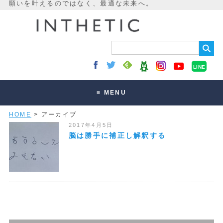
LINE
≡ MENU
HOME
> アーカイブ
未来最適化とは
2017年4月5日
講座・セッション
脳は勝手に補正し解釈する
お客様の声
読みもの
オンラインサロン