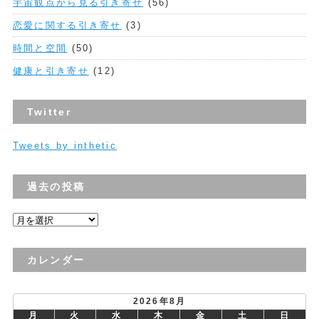
宇宙観点から見る引き寄せ
(56)
恋愛に関する引き寄せ
(3)
時間と空間
(50)
健康と引き寄せ
(12)
Twitter
Tweets by inthetic
過去の投稿
過
去
の
カレンダー
投
稿
2026年8月
月
火
水
木
金
土
日