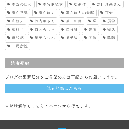
本当の自分
本質的欲求
松果体
浅田真央さん
潜在意識
潜在能力
潜在能力の覚醒
百会
直観力
竹内薫さん
第三の目
縁
脳幹
脳科学
自分らしさ
自分軸
裏表
観念
違和感
量子もつれ
量子論
間脳
陰陽
非局所性
読者登録
ブログの更新通知をご希望の方は下記からお願いします。
読者登録はこちら
※登録解除もこちらのページから行えます。