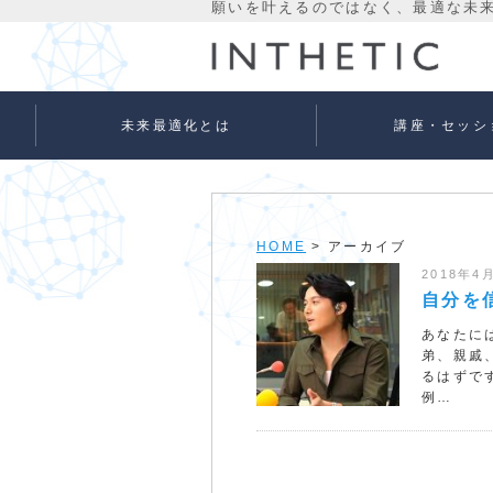
未来最適化とは
講座・セッシ
未来最適化という考え方
代表プロフィール
理念
宇宙意識Flowメソッド
宇宙意識Flowメソッド
量子氣劫ヒーラー養成
個人セッションメニュ
法人向けサービス
ベーシック
アドバンス
HOME
> アーカイブ
2018年4
自分を
あなたに
弟、親戚
るはずで
例…