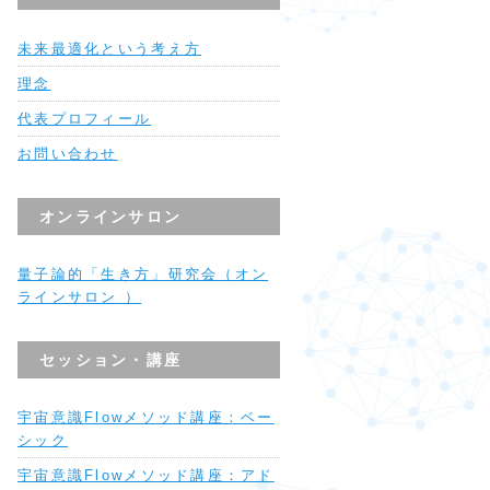
未来最適化という考え方
理念
代表プロフィール
お問い合わせ
オンラインサロン
量子論的「生き方」研究会（オン
ラインサロン ）
セッション・講座
宇宙意識Flowメソッド講座：ベー
シック
宇宙意識Flowメソッド講座：アド