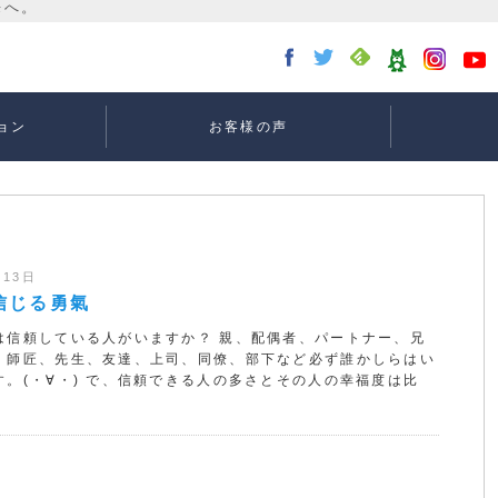
ョン
お客様の声
講座：
講座：
講座
ー
月13日
信じる勇氣
は信頼している人がいますか？ 親、配偶者、パートナー、兄
、師匠、先生、友達、上司、同僚、部下など必ず誰かしらはい
す。(・∀・) で、信頼できる人の多さとその人の幸福度は比