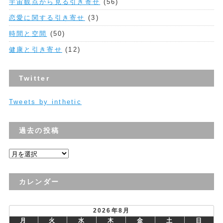
宇宙観点から見る引き寄せ
(56)
恋愛に関する引き寄せ
(3)
時間と空間
(50)
健康と引き寄せ
(12)
Twitter
Tweets by inthetic
過去の投稿
過
去
の
カレンダー
投
稿
2026年8月
月
火
水
木
金
土
日