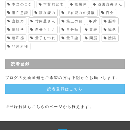
本当の自分
本質的欲求
松果体
浅田真央さん
潜在意識
潜在能力
潜在能力の覚醒
百会
直観力
竹内薫さん
第三の目
縁
脳幹
脳科学
自分らしさ
自分軸
裏表
観念
違和感
量子もつれ
量子論
間脳
陰陽
非局所性
読者登録
ブログの更新通知をご希望の方は下記からお願いします。
読者登録はこちら
※登録解除もこちらのページから行えます。