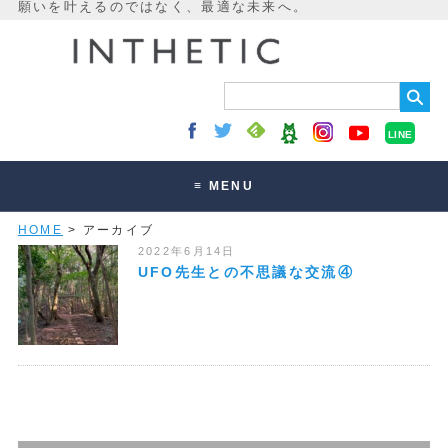
LINE
≡ MENU
HOME
> アーカイブ
未来最適化とは
2022年6月14日
講座・セッション
UFO先生との不思議な交流④
お客様の声
読みもの
オンラインサロン