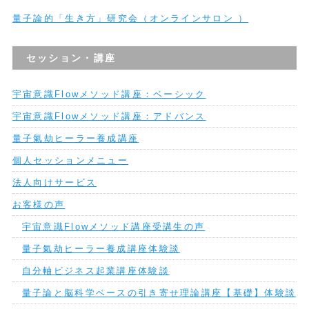
量子論的「生き方」研究会（オンラインサロン ）
セッション・講座
宇宙意識Flowメソッド講座：ベーシック
宇宙意識Flowメソッド講座：アドバンス
量子氣劫ヒーラー養成講座
個人セッションメニュー
法人向けサービス
お客様の声
宇宙意識Flowメソッド講座受講生の声
量子氣劫ヒーラー養成講座体験談
自分軸ビジネス起業講座体験談
量子論と脳科学ベースの引き寄せ理論講座【基礎】体験談