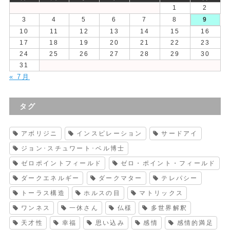
1
2
3
4
5
6
7
8
9
10
11
12
13
14
15
16
17
18
19
20
21
22
23
24
25
26
27
28
29
30
31
« 7月
タグ
アボリジニ
インスピレーション
サードアイ
ジョン･スチュワート･ベル博士
ゼロポイントフィールド
ゼロ・ポイント・フィールド
ダークエネルギー
ダークマター
テレパシー
トーラス構造
ホルスの目
マトリックス
ワンネス
一休さん
仏様
多世界解釈
天才性
幸福
思い込み
感情
感情的満足