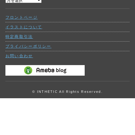
過
ー
去
の
フロントページ
投
稿
イラストについて
特定商取引法
プライバシーポリシー
お問い合わせ
© INTHETIC All Rights Reserved.