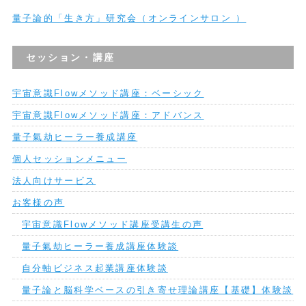
量子論的「生き方」研究会（オンラインサロン ）
セッション・講座
宇宙意識Flowメソッド講座：ベーシック
宇宙意識Flowメソッド講座：アドバンス
量子氣劫ヒーラー養成講座
個人セッションメニュー
法人向けサービス
お客様の声
宇宙意識Flowメソッド講座受講生の声
量子氣劫ヒーラー養成講座体験談
自分軸ビジネス起業講座体験談
量子論と脳科学ベースの引き寄せ理論講座【基礎】体験談