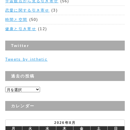
宇宙観点から見る引き寄せ
(56)
恋愛に関する引き寄せ
(3)
時間と空間
(50)
健康と引き寄せ
(12)
Twitter
Tweets by inthetic
過去の投稿
過
去
の
カレンダー
投
稿
2026年8月
月
火
水
木
金
土
日