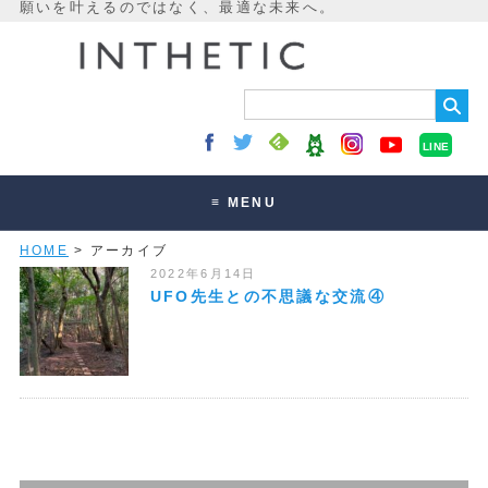
LINE
≡ MENU
HOME
> アーカイブ
未来最適化とは
2022年6月14日
講座・セッション
UFO先生との不思議な交流④
お客様の声
読みもの
オンラインサロン