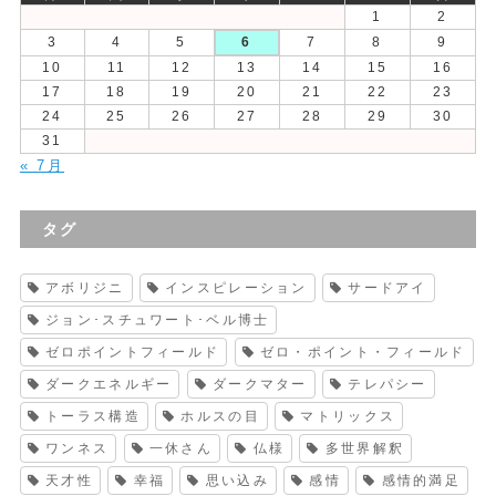
1
2
3
4
5
6
7
8
9
10
11
12
13
14
15
16
17
18
19
20
21
22
23
24
25
26
27
28
29
30
31
« 7月
タグ
アボリジニ
インスピレーション
サードアイ
ジョン･スチュワート･ベル博士
ゼロポイントフィールド
ゼロ・ポイント・フィールド
ダークエネルギー
ダークマター
テレパシー
トーラス構造
ホルスの目
マトリックス
ワンネス
一休さん
仏様
多世界解釈
天才性
幸福
思い込み
感情
感情的満足