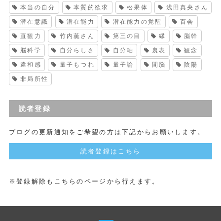
本当の自分
本質的欲求
松果体
浅田真央さん
潜在意識
潜在能力
潜在能力の覚醒
百会
直観力
竹内薫さん
第三の目
縁
脳幹
脳科学
自分らしさ
自分軸
裏表
観念
違和感
量子もつれ
量子論
間脳
陰陽
非局所性
読者登録
ブログの更新通知をご希望の方は下記からお願いします。
読者登録はこちら
※登録解除もこちらのページから行えます。