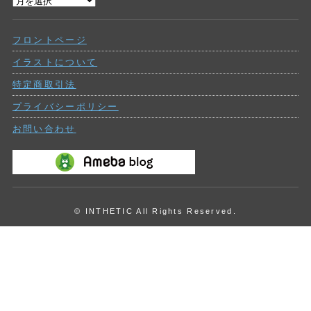
過
ー
去
の
フロントページ
投
稿
イラストについて
特定商取引法
プライバシーポリシー
お問い合わせ
© INTHETIC All Rights Reserved.