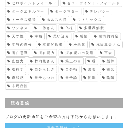
ゼロポイントフィールド
ゼロ・ポイント・フィールド
ダークエネルギー
ダークマター
テレパシー
トーラス構造
ホルスの目
マトリックス
ワンネス
一休さん
仏様
多世界解釈
天才性
幸福
思い込み
感情
感情的満足
本当の自分
本質的欲求
松果体
浅田真央さん
潜在意識
潜在能力
潜在能力の覚醒
百会
直観力
竹内薫さん
第三の目
縁
脳幹
脳科学
自分らしさ
自分軸
裏表
観念
違和感
量子もつれ
量子論
間脳
陰陽
非局所性
読者登録
ブログの更新通知をご希望の方は下記からお願いします。
読者登録はこちら