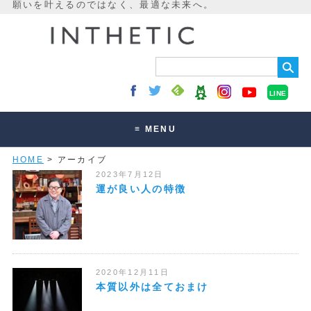
LINE
≡ MENU
HOME
> アーカイブ
未来最適化とは
2023年7月12日
講座・セッション
運が良い人の特徴
お客様の声
読みもの
オンラインサロン
2020年12月11日
本質以外は全ておまけ