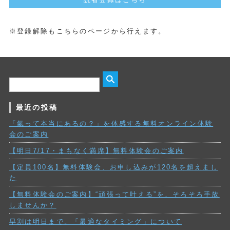
※登録解除もこちらのページから行えます。
最近の投稿
「氣って本当にあるの？」を体感する無料オンライン体験
会のご案内
【明日7/17・まもなく満席】無料体験会のご案内
【定員100名】無料体験会、お申し込みが120名を超えまし
た
【無料体験会のご案内】“頑張って叶える”を、そろそろ手放
しませんか？
早割は明日まで。「最適なタイミング」について