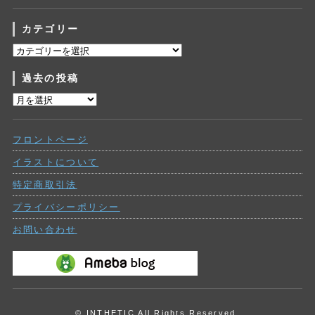
カテゴリー
カ
テ
過去の投稿
ゴ
リ
過
ー
去
の
フロントページ
投
稿
イラストについて
特定商取引法
プライバシーポリシー
お問い合わせ
© INTHETIC All Rights Reserved.