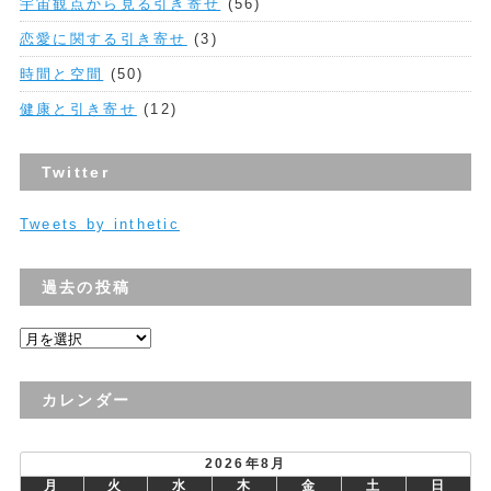
宇宙観点から見る引き寄せ
(56)
恋愛に関する引き寄せ
(3)
時間と空間
(50)
健康と引き寄せ
(12)
Twitter
Tweets by inthetic
過去の投稿
過
去
の
カレンダー
投
稿
2026年8月
月
火
水
木
金
土
日