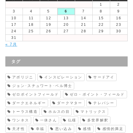
1
2
3
4
5
6
7
8
9
10
11
12
13
14
15
16
17
18
19
20
21
22
23
24
25
26
27
28
29
30
31
« 7月
タグ
アボリジニ
インスピレーション
サードアイ
ジョン･スチュワート･ベル博士
ゼロポイントフィールド
ゼロ・ポイント・フィールド
ダークエネルギー
ダークマター
テレパシー
トーラス構造
ホルスの目
マトリックス
ワンネス
一休さん
仏様
多世界解釈
天才性
幸福
思い込み
感情
感情的満足