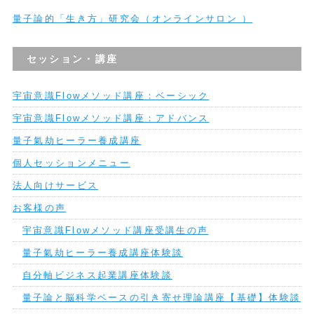
量子論的「生き方」研究会（オンラインサロン ）
セッション・講座
宇宙意識Flowメソッド講座：ベーシック
宇宙意識Flowメソッド講座：アドバンス
量子氣劫ヒーラー養成講座
個人セッションメニュー
法人向けサービス
お客様の声
宇宙意識Flowメソッド講座受講生の声
量子氣劫ヒーラー養成講座体験談
自分軸ビジネス起業講座体験談
量子論と脳科学ベースの引き寄せ理論講座【基礎】体験談