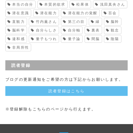
本当の自分
本質的欲求
松果体
浅田真央さん
潜在意識
潜在能力
潜在能力の覚醒
百会
直観力
竹内薫さん
第三の目
縁
脳幹
脳科学
自分らしさ
自分軸
裏表
観念
違和感
量子もつれ
量子論
間脳
陰陽
非局所性
読者登録
ブログの更新通知をご希望の方は下記からお願いします。
読者登録はこちら
※登録解除もこちらのページから行えます。