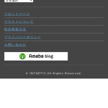
過
ー
去
の
フロントページ
投
稿
イラストについて
特定商取引法
プライバシーポリシー
お問い合わせ
© INTHETIC All Rights Reserved.