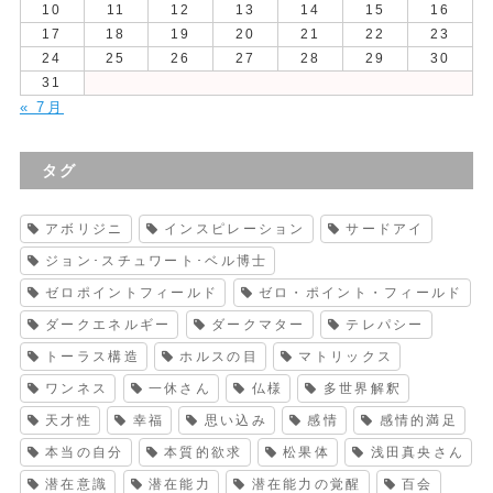
10
11
12
13
14
15
16
17
18
19
20
21
22
23
24
25
26
27
28
29
30
31
« 7月
タグ
アボリジニ
インスピレーション
サードアイ
ジョン･スチュワート･ベル博士
ゼロポイントフィールド
ゼロ・ポイント・フィールド
ダークエネルギー
ダークマター
テレパシー
トーラス構造
ホルスの目
マトリックス
ワンネス
一休さん
仏様
多世界解釈
天才性
幸福
思い込み
感情
感情的満足
本当の自分
本質的欲求
松果体
浅田真央さん
潜在意識
潜在能力
潜在能力の覚醒
百会