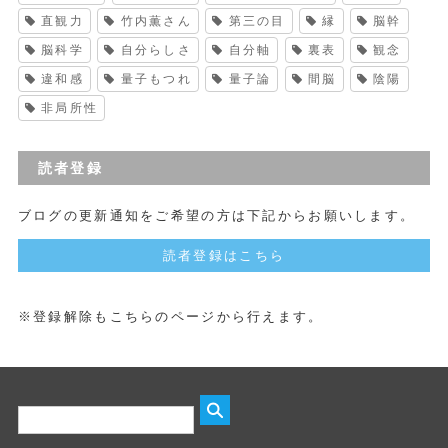
直観力
竹内薫さん
第三の目
縁
脳幹
脳科学
自分らしさ
自分軸
裏表
観念
違和感
量子もつれ
量子論
間脳
陰陽
非局所性
読者登録
ブログの更新通知をご希望の方は下記からお願いします。
読者登録はこちら
※登録解除もこちらのページから行えます。