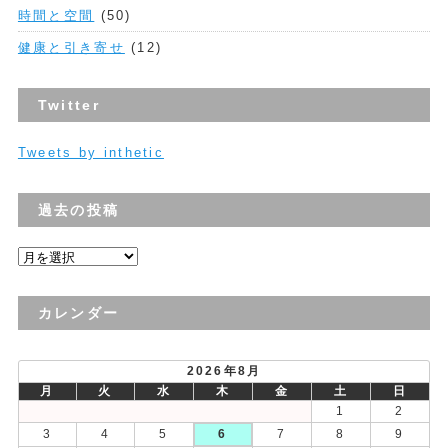
時間と空間
(50)
健康と引き寄せ
(12)
Twitter
Tweets by inthetic
過去の投稿
過
去
の
カレンダー
投
稿
2026年8月
月
火
水
木
金
土
日
1
2
3
4
5
6
7
8
9