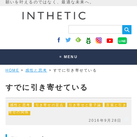
LINE
≡ MENU
HOME
>
感性と思考
> すでに引き寄せている
未来最適化とは
講座・セッション
すでに引き寄せている
お客様の声
感性と思考
引き寄せの盲点
引き寄せと量子論
言葉と引き
読みもの
寄せの関係
オンラインサロン
2016年9月28日