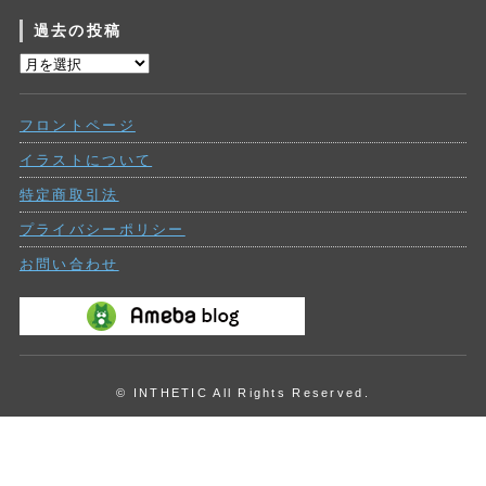
テ
過去の投稿
ゴ
リ
過
ー
去
の
フロントページ
投
稿
イラストについて
特定商取引法
プライバシーポリシー
お問い合わせ
© INTHETIC All Rights Reserved.