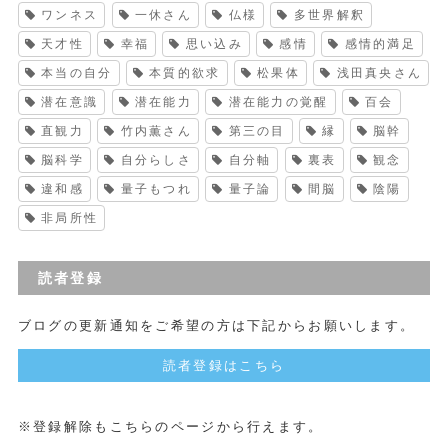
ワンネス
一休さん
仏様
多世界解釈
天才性
幸福
思い込み
感情
感情的満足
本当の自分
本質的欲求
松果体
浅田真央さん
潜在意識
潜在能力
潜在能力の覚醒
百会
直観力
竹内薫さん
第三の目
縁
脳幹
脳科学
自分らしさ
自分軸
裏表
観念
違和感
量子もつれ
量子論
間脳
陰陽
非局所性
読者登録
ブログの更新通知をご希望の方は下記からお願いします。
読者登録はこちら
※登録解除もこちらのページから行えます。