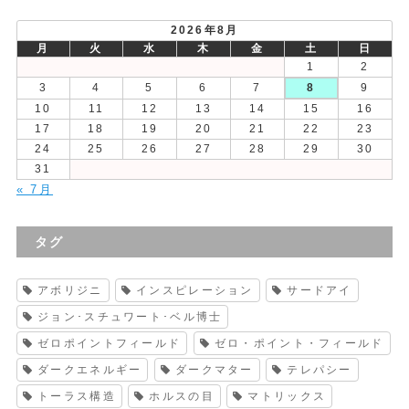
稿
2026年8月
月
火
水
木
金
土
日
1
2
3
4
5
6
7
8
9
10
11
12
13
14
15
16
17
18
19
20
21
22
23
24
25
26
27
28
29
30
31
« 7月
タグ
アボリジニ
インスピレーション
サードアイ
ジョン･スチュワート･ベル博士
ゼロポイントフィールド
ゼロ・ポイント・フィールド
ダークエネルギー
ダークマター
テレパシー
トーラス構造
ホルスの目
マトリックス