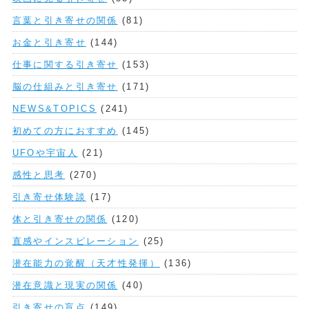
言葉と引き寄せの関係
(81)
お金と引き寄せ
(144)
仕事に関する引き寄せ
(153)
脳の仕組みと引き寄せ
(171)
NEWS&TOPICS
(241)
初めての方におすすめ
(145)
UFOや宇宙人
(21)
感性と思考
(270)
引き寄せ体験談
(17)
体と引き寄せの関係
(120)
直感やインスピレーション
(25)
潜在能力の覚醒（天才性発揮）
(136)
潜在意識と現実の関係
(40)
引き寄せの盲点
(149)