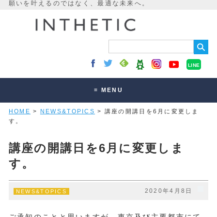
LINE
≡ MENU
HOME
>
NEWS&TOPICS
> 講座の開講日を6月に変更しま
未来最適化とは
す。
講座・セッション
講座の開講日を6月に変更しま
お客様の声
す。
読みもの
オンラインサロン
2020年4月8日
NEWS&TOPICS
ご承知のことと思いますが、東京及び主要都市にて