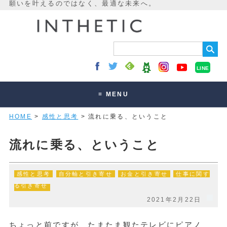
LINE
≡ MENU
HOME
>
感性と思考
> 流れに乗る、ということ
未来最適化とは
講座・セッション
流れに乗る、ということ
お客様の声
感性と思考
自分軸と引き寄せ
お金と引き寄せ
仕事に関す
読みもの
る引き寄せ
オンラインサロン
2021年2月22日
ちょっと前ですが、たまたま観たテレビにピアノ