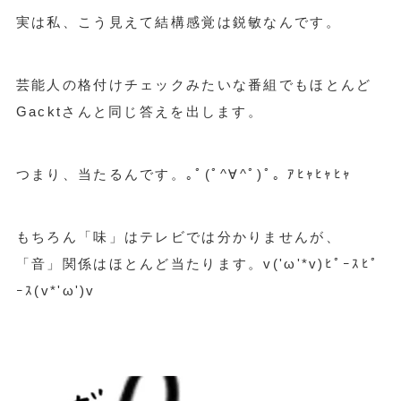
実は私、こう見えて結構感覚は鋭敏なんです。
芸能人の格付けチェックみたいな番組でもほとんど
Gacktさんと同じ答えを出します。
つまり、当たるんです。｡ﾟ(ﾟ^∀^ﾟ)ﾟ｡ ｱﾋｬﾋｬﾋｬ
もちろん「味」はテレビでは分かりませんが、
「音」関係はほとんど当たります。v('ω'*v)ﾋﾟｰｽﾋﾟ
ｰｽ(v*'ω')v