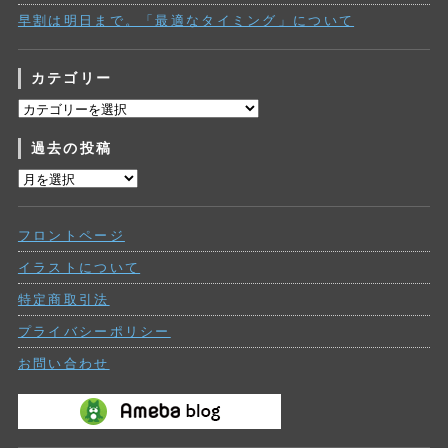
早割は明日まで。「最適なタイミング」について
カテゴリー
カ
テ
過去の投稿
ゴ
リ
過
ー
去
の
フロントページ
投
稿
イラストについて
特定商取引法
プライバシーポリシー
お問い合わせ