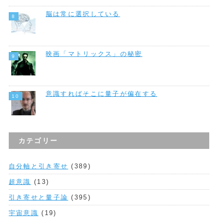
脳は常に選択している
映画「マトリックス」の秘密
意識すればそこに量子が偏在する
カテゴリー
自分軸と引き寄せ
(389)
超意識
(13)
引き寄せと量子論
(395)
宇宙意識
(19)