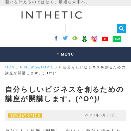
LINE
≡ MENU
HOME
>
NEWS&TOPICS
> 自分らしいビジネスを創るための
未来最適化とは
講座が開講します。(^O^)/
講座・セッション
自分らしいビジネスを創るための
お客様の声
講座が開講します。(^O^)/
読みもの
オンラインサロン
2023年5月13日
NEWS&TOPICS
自分らしく起業（副業）したい人、自分を活かした