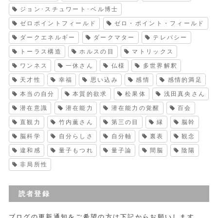
ジョン･スチュワート･ベル博士
ゼロポイントフィールド
ゼロ・ポイント・フィールド
ダークエネルギー
ダークマター
テレパシー
トーラス構造
ホルスの目
マトリックス
ワンネス
一休さん
仏様
多世界解釈
天才性
幸福
思い込み
感情
感情的満足
本当の自分
本質的欲求
松果体
浅田真央さん
潜在意識
潜在能力
潜在能力の覚醒
百会
直観力
竹内薫さん
第三の目
縁
脳幹
脳科学
自分らしさ
自分軸
裏表
観念
違和感
量子もつれ
量子論
間脳
陰陽
非局所性
読者登録
ブログの更新通知をご希望の方は下記からお願いします。