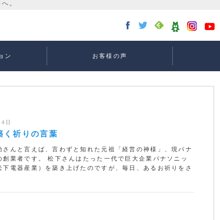
ョン
お客様の声
講座：
講座：
講座
ー
月4日
築く祈りの言葉
助さんと言えば、言わずと知れた元祖「経営の神様」、現パナ
の創業者です。 松下さんはたった一代で巨大企業パナソニッ
松下電器産業）を築き上げたのですが、毎日、あるお祈りをさ