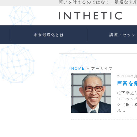
未来最適化とは
講座・セッシ
未来最適化という考え方
代表プロフィール
理念
宇宙意識Flowメソッド
宇宙意識Flowメソッド
量子氣劫ヒーラー養成
個人セッションメニュ
法人向けサービス
ベーシック
アドバンス
HOME
> アーカイブ
2021年2
巨富を
松下幸之
ソニック
ク（旧：
れ…