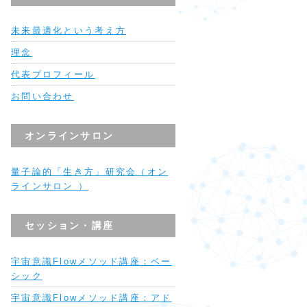
未来最適化という考え方
理念
代表プロフィール
お問い合わせ
オンラインサロン
量子論的「生き方」研究会（オン
ラインサロン ）
セッション・講座
宇宙意識Flowメソッド講座：ベー
シック
宇宙意識Flowメソッド講座：アド