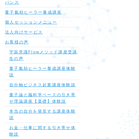
バンス
量子氣劫ヒーラー養成講座
個人セッションメニュー
法人向けサービス
お客様の声
宇宙意識Flowメソッド講座受講
生の声
量子氣劫ヒーラー養成講座体験
談
自分軸ビジネス起業講座体験談
量子論と脳科学ベースの引き寄
せ理論講座【基礎】体験談
本当の自分を発見する講座体験
談
お金・仕事に関する引き寄せ体
験談