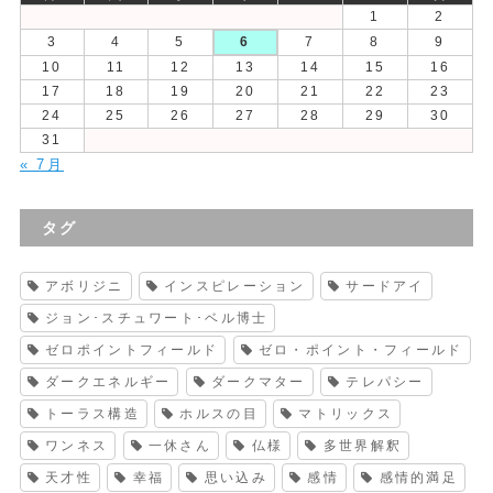
1
2
3
4
5
6
7
8
9
10
11
12
13
14
15
16
17
18
19
20
21
22
23
24
25
26
27
28
29
30
31
« 7月
タグ
アボリジニ
インスピレーション
サードアイ
ジョン･スチュワート･ベル博士
ゼロポイントフィールド
ゼロ・ポイント・フィールド
ダークエネルギー
ダークマター
テレパシー
トーラス構造
ホルスの目
マトリックス
ワンネス
一休さん
仏様
多世界解釈
天才性
幸福
思い込み
感情
感情的満足