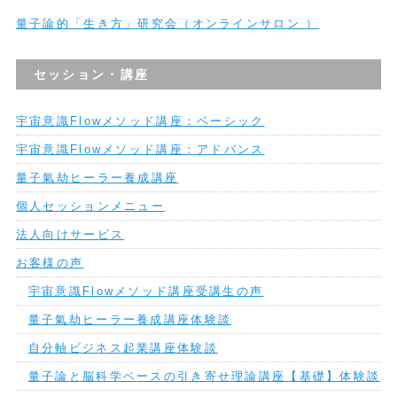
量子論的「生き方」研究会（オンラインサロン ）
セッション・講座
宇宙意識Flowメソッド講座：ベーシック
宇宙意識Flowメソッド講座：アドバンス
量子氣劫ヒーラー養成講座
個人セッションメニュー
法人向けサービス
お客様の声
宇宙意識Flowメソッド講座受講生の声
量子氣劫ヒーラー養成講座体験談
自分軸ビジネス起業講座体験談
量子論と脳科学ベースの引き寄せ理論講座【基礎】体験談