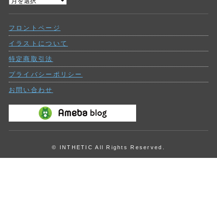
過
ー
去
の
フロントページ
投
稿
イラストについて
特定商取引法
プライバシーポリシー
お問い合わせ
© INTHETIC All Rights Reserved.