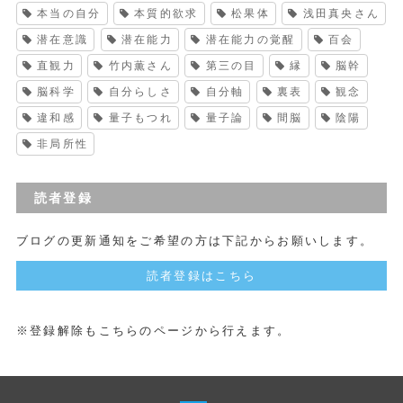
本当の自分
本質的欲求
松果体
浅田真央さん
潜在意識
潜在能力
潜在能力の覚醒
百会
直観力
竹内薫さん
第三の目
縁
脳幹
脳科学
自分らしさ
自分軸
裏表
観念
違和感
量子もつれ
量子論
間脳
陰陽
非局所性
読者登録
ブログの更新通知をご希望の方は下記からお願いします。
読者登録はこちら
※登録解除もこちらのページから行えます。