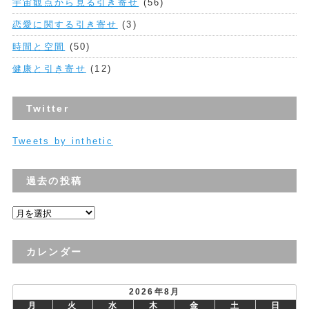
宇宙観点から見る引き寄せ
(56)
恋愛に関する引き寄せ
(3)
時間と空間
(50)
健康と引き寄せ
(12)
Twitter
Tweets by inthetic
過去の投稿
過
去
の
カレンダー
投
稿
2026年8月
月
火
水
木
金
土
日