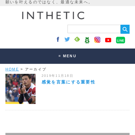
LINE
≡ MENU
HOME
> アーカイブ
未来最適化とは
2019年11月18日
講座・セッション
感覚を言葉にする重要性
お客様の声
読みもの
オンラインサロン