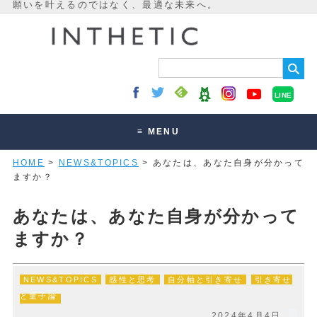
LINE
≡ MENU
HOME
>
NEWS&TOPICS
> あなたは、あなた自身が分かって
未来最適化とは
ますか？
講座・セッション
あなたは、あなた自身が分かって
お客様の声
ますか？
読みもの
オンラインサロン
NEWS&TOPICS
感性と思考
自分軸と引き寄せ
引き寄せ
と量子論
2024年4月4日