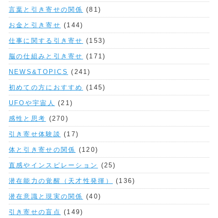
言葉と引き寄せの関係
(81)
お金と引き寄せ
(144)
仕事に関する引き寄せ
(153)
脳の仕組みと引き寄せ
(171)
NEWS&TOPICS
(241)
初めての方におすすめ
(145)
UFOや宇宙人
(21)
感性と思考
(270)
引き寄せ体験談
(17)
体と引き寄せの関係
(120)
直感やインスピレーション
(25)
潜在能力の覚醒（天才性発揮）
(136)
潜在意識と現実の関係
(40)
引き寄せの盲点
(149)