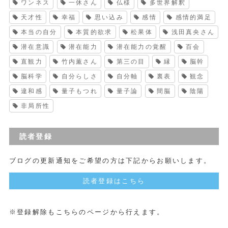
ワンネス
一休さん
仏様
多世界解釈
天才性
幸福
思い込み
感情
感情的満足
本当の自分
本質的欲求
松果体
浅田真央さん
潜在意識
潜在能力
潜在能力の覚醒
百会
直観力
竹内薫さん
第三の目
縁
脳幹
脳科学
自分らしさ
自分軸
裏表
観念
違和感
量子もつれ
量子論
間脳
陰陽
非局所性
読者登録
ブログの更新通知をご希望の方は下記からお願いします。
読者登録はこちら
※登録解除もこちらのページから行えます。