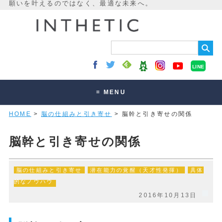
LINE
≡ MENU
HOME
>
脳の仕組みと引き寄せ
> 脳幹と引き寄せの関係
未来最適化とは
講座・セッション
脳幹と引き寄せの関係
お客様の声
脳の仕組みと引き寄せ
潜在能力の覚醒（天才性発揮）
具体
読みもの
的なノウハウ
オンラインサロン
2016年10月13日