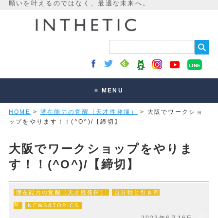
LINE
≡ MENU
HOME
>
潜在能力の覚醒（天才性発揮）
> 大阪でワークショ
未来最適化とは
ップをやります！！(^O^)/【締切】
講座・セッション
大阪でワークショップをやりま
お客様の声
す！！(^O^)/【締切】
読みもの
オンラインサロン
潜在能力の覚醒（天才性発揮）
自分軸と引き寄
せ
NEWS&TOPICS