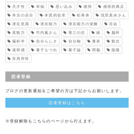
天才性
幸福
思い込み
感情
感情的満足
本当の自分
本質的欲求
松果体
浅田真央さん
潜在意識
潜在能力
潜在能力の覚醒
百会
直観力
竹内薫さん
第三の目
縁
脳幹
脳科学
自分らしさ
自分軸
裏表
観念
違和感
量子もつれ
量子論
間脳
陰陽
非局所性
読者登録
ブログの更新通知をご希望の方は下記からお願いします。
読者登録はこちら
※登録解除もこちらのページから行えます。