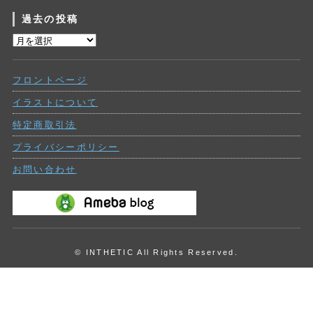
テ
過去の投稿
ゴ
リ
過
ー
去
の
フロントページ
投
稿
イラストについて
特定商取引法
プライバシーポリシー
お問い合わせ
© INTHETIC All Rights Reserved.