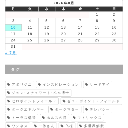
2026年8月
月
火
水
木
金
土
日
1
2
3
4
5
6
7
8
9
10
11
12
13
14
15
16
17
18
19
20
21
22
23
24
25
26
27
28
29
30
31
« 7月
タグ
アボリジニ
インスピレーション
サードアイ
ジョン･スチュワート･ベル博士
ゼロポイントフィールド
ゼロ・ポイント・フィールド
ダークエネルギー
ダークマター
テレパシー
トーラス構造
ホルスの目
マトリックス
ワンネス
一休さん
仏様
多世界解釈