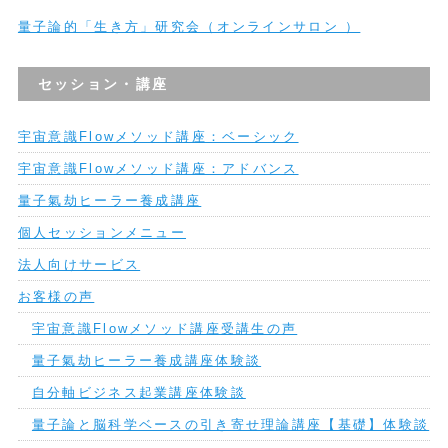
量子論的「生き方」研究会（オンラインサロン ）
セッション・講座
宇宙意識Flowメソッド講座：ベーシック
宇宙意識Flowメソッド講座：アドバンス
量子氣劫ヒーラー養成講座
個人セッションメニュー
法人向けサービス
お客様の声
宇宙意識Flowメソッド講座受講生の声
量子氣劫ヒーラー養成講座体験談
自分軸ビジネス起業講座体験談
量子論と脳科学ベースの引き寄せ理論講座【基礎】体験談