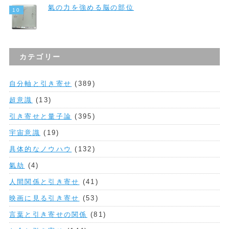
氣の力を強める脳の部位
カテゴリー
自分軸と引き寄せ
(389)
超意識
(13)
引き寄せと量子論
(395)
宇宙意識
(19)
具体的なノウハウ
(132)
氣劫
(4)
人間関係と引き寄せ
(41)
映画に見る引き寄せ
(53)
言葉と引き寄せの関係
(81)