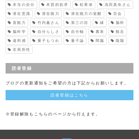
本当の自分
本質的欲求
松果体
浅田真央さん
潜在意識
潜在能力
潜在能力の覚醒
百会
直観力
竹内薫さん
第三の目
縁
脳幹
脳科学
自分らしさ
自分軸
裏表
観念
違和感
量子もつれ
量子論
間脳
陰陽
非局所性
読者登録
ブログの更新通知をご希望の方は下記からお願いします。
読者登録はこちら
※登録解除もこちらのページから行えます。