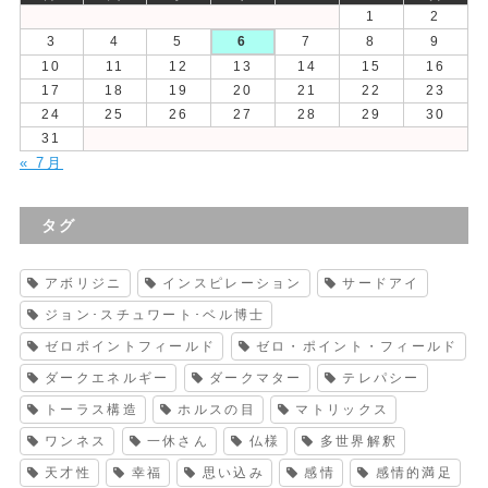
1
2
3
4
5
6
7
8
9
10
11
12
13
14
15
16
17
18
19
20
21
22
23
24
25
26
27
28
29
30
31
« 7月
タグ
アボリジニ
インスピレーション
サードアイ
ジョン･スチュワート･ベル博士
ゼロポイントフィールド
ゼロ・ポイント・フィールド
ダークエネルギー
ダークマター
テレパシー
トーラス構造
ホルスの目
マトリックス
ワンネス
一休さん
仏様
多世界解釈
天才性
幸福
思い込み
感情
感情的満足