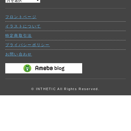
過
ー
去
の
フロントページ
投
稿
イラストについて
特定商取引法
プライバシーポリシー
お問い合わせ
© INTHETIC All Rights Reserved.