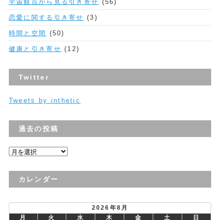
宇宙観点から見る引き寄せ
(56)
恋愛に関する引き寄せ
(3)
時間と空間
(50)
健康と引き寄せ
(12)
Twitter
Tweets by inthetic
過去の投稿
過
去
の
カレンダー
投
稿
2026年8月
月
火
水
木
金
土
日