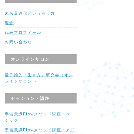
未来最適化という考え方
理念
代表プロフィール
お問い合わせ
オンラインサロン
量子論的「生き方」研究会（オン
ラインサロン ）
セッション・講座
宇宙意識Flowメソッド講座：ベー
シック
宇宙意識Flowメソッド講座：アド