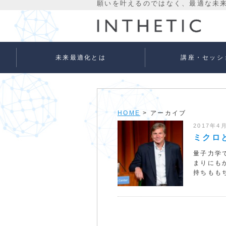
未来最適化とは
講座・セッシ
未来最適化という考え方
代表プロフィール
理念
宇宙意識Flowメソッド
宇宙意識Flowメソッド
量子氣劫ヒーラー養成
個人セッションメニュ
法人向けサービス
ベーシック
アドバンス
HOME
> アーカイブ
2017年4
ミクロ
量子力学
まりにも
持ちももち