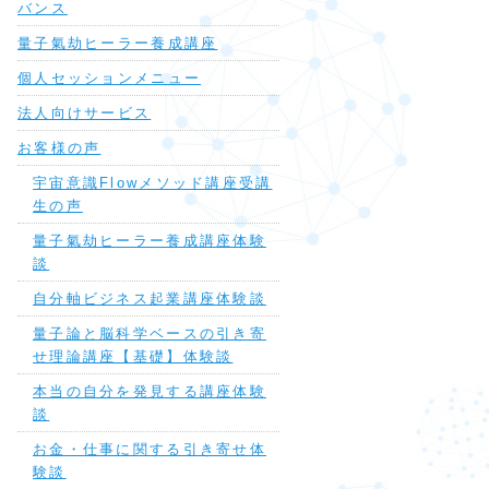
バンス
量子氣劫ヒーラー養成講座
個人セッションメニュー
法人向けサービス
お客様の声
宇宙意識Flowメソッド講座受講
生の声
量子氣劫ヒーラー養成講座体験
談
自分軸ビジネス起業講座体験談
量子論と脳科学ベースの引き寄
せ理論講座【基礎】体験談
本当の自分を発見する講座体験
談
お金・仕事に関する引き寄せ体
験談