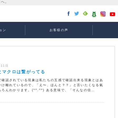
ョン
お客様の声
講座：
講座：
講座
ー
月11日
とマクロは繋がってる
で確認されている現象は私たちの五感で確認出来る現象とはあ
かけ離れているので、「え〜、ほんと？？」と言いたくなる氣
ろんわかります。(*^.^*) ある意味で、「そんなの信…