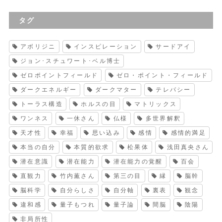
タグ
アボリジニ
インスピレーション
サードアイ
ジョン･スチュワート･ベル博士
ゼロポイントフィールド
ゼロ・ポイント・フィールド
ダークエネルギー
ダークマター
テレパシー
トーラス構造
ホルスの目
マトリックス
ワンネス
一休さん
仏様
多世界解釈
天才性
幸福
思い込み
感情
感情的満足
本当の自分
本質的欲求
松果体
浅田真央さん
潜在意識
潜在能力
潜在能力の覚醒
百会
直観力
竹内薫さん
第三の目
縁
脳幹
脳科学
自分らしさ
自分軸
裏表
観念
違和感
量子もつれ
量子論
間脳
陰陽
非局所性