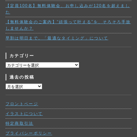
【定員100名】無料体験会、お申し込みが120名を超えまし
た
【無料体験会のご案内】“頑張って叶える”を、そろそろ手放
しませんか？
早割は明日まで。「最適なタイミング」について
カテゴリー
カ
テ
過去の投稿
ゴ
リ
過
ー
去
の
フロントページ
投
稿
イラストについて
特定商取引法
プライバシーポリシー