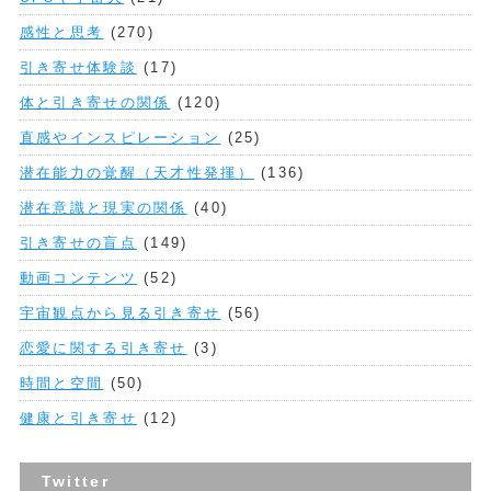
感性と思考
(270)
引き寄せ体験談
(17)
体と引き寄せの関係
(120)
直感やインスピレーション
(25)
潜在能力の覚醒（天才性発揮）
(136)
潜在意識と現実の関係
(40)
引き寄せの盲点
(149)
動画コンテンツ
(52)
宇宙観点から見る引き寄せ
(56)
恋愛に関する引き寄せ
(3)
時間と空間
(50)
健康と引き寄せ
(12)
Twitter