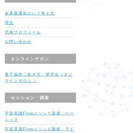
未来最適化という考え方
理念
代表プロフィール
お問い合わせ
オンラインサロン
量子論的「生き方」研究会（オン
ラインサロン ）
セッション・講座
宇宙意識Flowメソッド講座：ベー
シック
宇宙意識Flowメソッド講座：アド