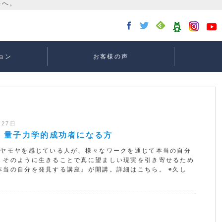
ョン
お客様の声
講座：
講座：
講座
ー
月27日
】量子力学的成功者になる方
モヤモヤを感じている人が、様々なワークを通じて本当の自分
、そのように生きることで真に望ましい現実を引き寄せるため
本当の自分を発見する講座』が開講。詳細はこちら。 ◉久し