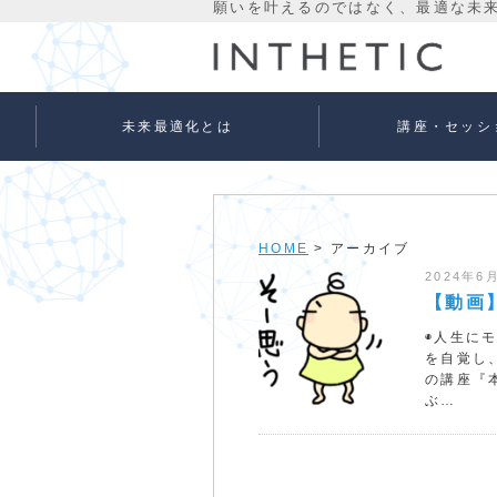
未来最適化とは
講座・セッシ
未来最適化という考え方
代表プロフィール
理念
宇宙意識Flowメソッド
宇宙意識Flowメソッド
量子氣劫ヒーラー養成
個人セッションメニュ
法人向けサービス
ベーシック
アドバンス
HOME
> アーカイブ
2024年6
【動画
◉人生に
を自覚し
の講座『
ぶ…