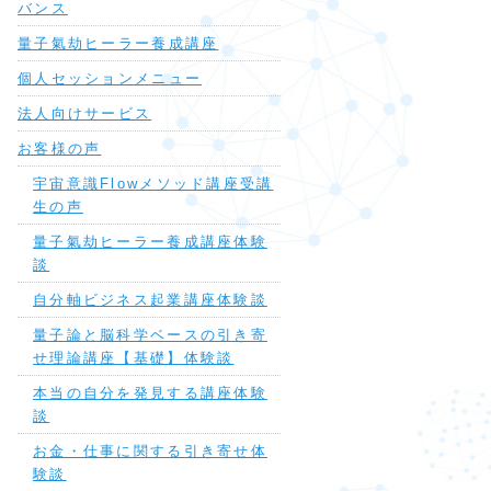
バンス
量子氣劫ヒーラー養成講座
個人セッションメニュー
法人向けサービス
お客様の声
宇宙意識Flowメソッド講座受講
生の声
量子氣劫ヒーラー養成講座体験
談
自分軸ビジネス起業講座体験談
量子論と脳科学ベースの引き寄
せ理論講座【基礎】体験談
本当の自分を発見する講座体験
談
お金・仕事に関する引き寄せ体
験談