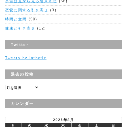
宇宙観点から見る引き寄せ
(56)
恋愛に関する引き寄せ
(3)
時間と空間
(50)
健康と引き寄せ
(12)
Twitter
Tweets by inthetic
過去の投稿
過
去
の
カレンダー
投
稿
2026年8月
月
火
水
木
金
土
日