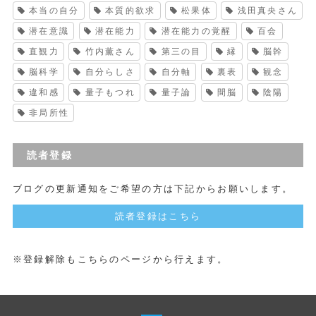
本当の自分
本質的欲求
松果体
浅田真央さん
潜在意識
潜在能力
潜在能力の覚醒
百会
直観力
竹内薫さん
第三の目
縁
脳幹
脳科学
自分らしさ
自分軸
裏表
観念
違和感
量子もつれ
量子論
間脳
陰陽
非局所性
読者登録
ブログの更新通知をご希望の方は下記からお願いします。
読者登録はこちら
※登録解除もこちらのページから行えます。