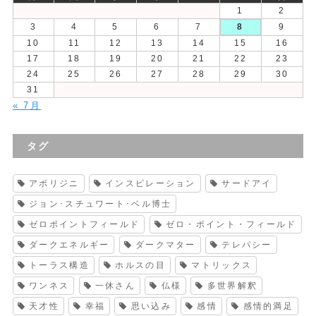
1
2
3
4
5
6
7
8
9
10
11
12
13
14
15
16
17
18
19
20
21
22
23
24
25
26
27
28
29
30
31
« 7月
タグ
アボリジニ
インスピレーション
サードアイ
ジョン･スチュワート･ベル博士
ゼロポイントフィールド
ゼロ・ポイント・フィールド
ダークエネルギー
ダークマター
テレパシー
トーラス構造
ホルスの目
マトリックス
ワンネス
一休さん
仏様
多世界解釈
天才性
幸福
思い込み
感情
感情的満足