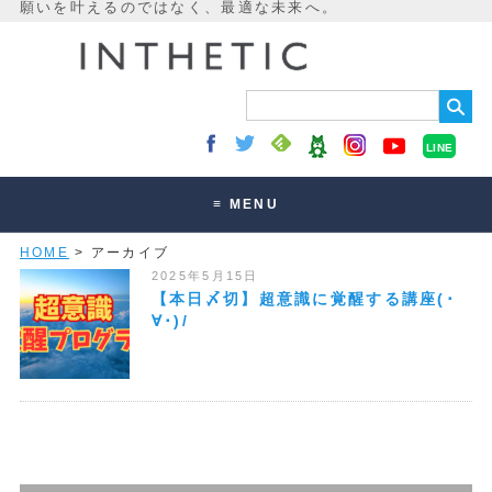
LINE
≡ MENU
HOME
> アーカイブ
未来最適化とは
2025年5月15日
講座・セッション
【本日〆切】超意識に覚醒する講座(･
∀･)/
お客様の声
読みもの
オンラインサロン