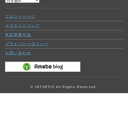
過
ー
去
の
フロントページ
投
稿
イラストについて
特定商取引法
プライバシーポリシー
お問い合わせ
© INTHETIC All Rights Reserved.