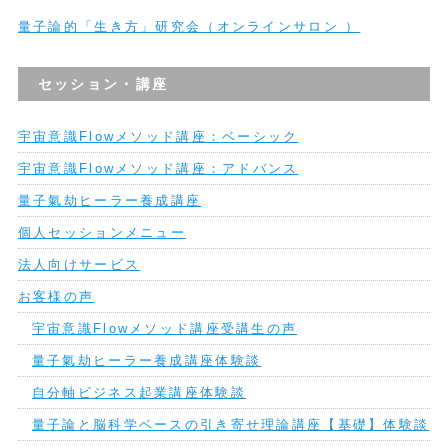
量子論的「生き方」研究会（オンラインサロン ）
セッション・講座
宇宙意識Flowメソッド講座：ベーシック
宇宙意識Flowメソッド講座：アドバンス
量子氣劫ヒーラー養成講座
個人セッションメニュー
法人向けサービス
お客様の声
宇宙意識Flowメソッド講座受講生の声
量子氣劫ヒーラー養成講座体験談
自分軸ビジネス起業講座体験談
量子論と脳科学ベースの引き寄せ理論講座【基礎】体験談