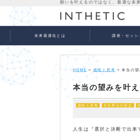
未来最適化とは
講座・セッシ
未来最適化という考え方
代表プロフィール
理念
宇宙意識Flowメソッド
宇宙意識Flowメソッド
量子氣劫ヒーラー養成
個人セッションメニュ
法人向けサービス
ベーシック
アドバンス
HOME
>
感性と思考
> 本当の
本当の望みを叶
感性と思考
引き寄せの盲点
人生は『選択と決断で出来