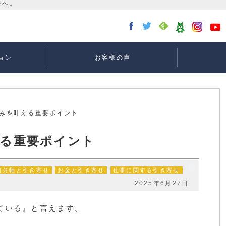
ョン
お客様の声
講座：
講座：
講座
ー
望みを叶える重要ポイント
える重要ポイント
自分軸と引き寄せ
お金と引き寄せ
仕事に関する引き寄せ
2025年6月27日
ている』と言えます。