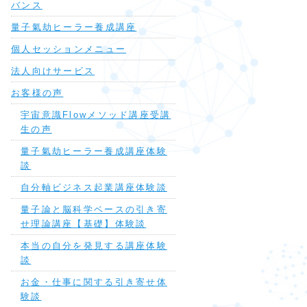
バンス
量子氣劫ヒーラー養成講座
個人セッションメニュー
法人向けサービス
お客様の声
宇宙意識Flowメソッド講座受講
生の声
量子氣劫ヒーラー養成講座体験
談
自分軸ビジネス起業講座体験談
量子論と脳科学ベースの引き寄
せ理論講座【基礎】体験談
本当の自分を発見する講座体験
談
お金・仕事に関する引き寄せ体
験談