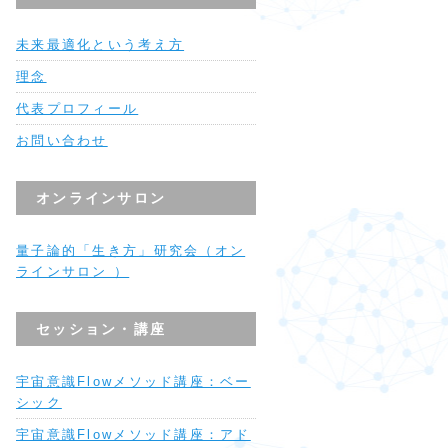
未来最適化という考え方
理念
代表プロフィール
お問い合わせ
オンラインサロン
量子論的「生き方」研究会（オン
ラインサロン ）
セッション・講座
宇宙意識Flowメソッド講座：ベー
シック
宇宙意識Flowメソッド講座：アド