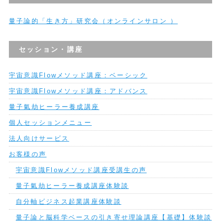
量子論的「生き方」研究会（オンラインサロン ）
セッション・講座
宇宙意識Flowメソッド講座：ベーシック
宇宙意識Flowメソッド講座：アドバンス
量子氣劫ヒーラー養成講座
個人セッションメニュー
法人向けサービス
お客様の声
宇宙意識Flowメソッド講座受講生の声
量子氣劫ヒーラー養成講座体験談
自分軸ビジネス起業講座体験談
量子論と脳科学ベースの引き寄せ理論講座【基礎】体験談