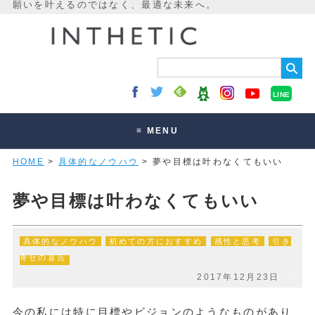
LINE
≡ MENU
HOME
>
具体的なノウハウ
> 夢や目標は叶わなくてもいい
未来最適化とは
講座・セッション
夢や目標は叶わなくてもいい
お客様の声
具体的なノウハウ
初めての方におすすめ
感性と思考
引き
読みもの
寄せの盲点
オンラインサロン
2017年12月23日
今の私には特に目標やビジョンのようなものがあり