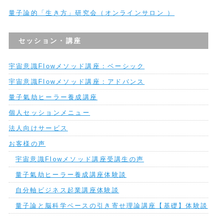
量子論的「生き方」研究会（オンラインサロン ）
セッション・講座
宇宙意識Flowメソッド講座：ベーシック
宇宙意識Flowメソッド講座：アドバンス
量子氣劫ヒーラー養成講座
個人セッションメニュー
法人向けサービス
お客様の声
宇宙意識Flowメソッド講座受講生の声
量子氣劫ヒーラー養成講座体験談
自分軸ビジネス起業講座体験談
量子論と脳科学ベースの引き寄せ理論講座【基礎】体験談