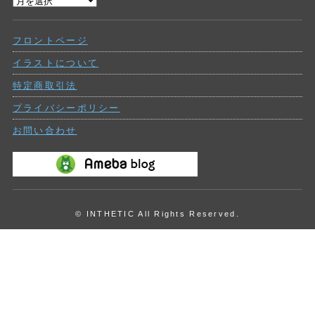
過
ー
去
の
フロントページ
投
稿
イラストについて
特定商取引法
プライバシーポリシー
お問い合わせ
© INTHETIC All Rights Reserved.