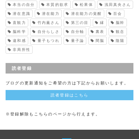
本当の自分
本質的欲求
松果体
浅田真央さん
潜在意識
潜在能力
潜在能力の覚醒
百会
直観力
竹内薫さん
第三の目
縁
脳幹
脳科学
自分らしさ
自分軸
裏表
観念
違和感
量子もつれ
量子論
間脳
陰陽
非局所性
読者登録
ブログの更新通知をご希望の方は下記からお願いします。
読者登録はこちら
※登録解除もこちらのページから行えます。