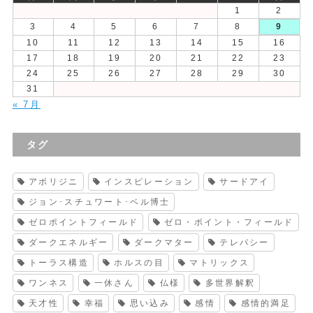
1
2
3
4
5
6
7
8
9
10
11
12
13
14
15
16
17
18
19
20
21
22
23
24
25
26
27
28
29
30
31
« 7月
タグ
アボリジニ
インスピレーション
サードアイ
ジョン･スチュワート･ベル博士
ゼロポイントフィールド
ゼロ・ポイント・フィールド
ダークエネルギー
ダークマター
テレパシー
トーラス構造
ホルスの目
マトリックス
ワンネス
一休さん
仏様
多世界解釈
天才性
幸福
思い込み
感情
感情的満足