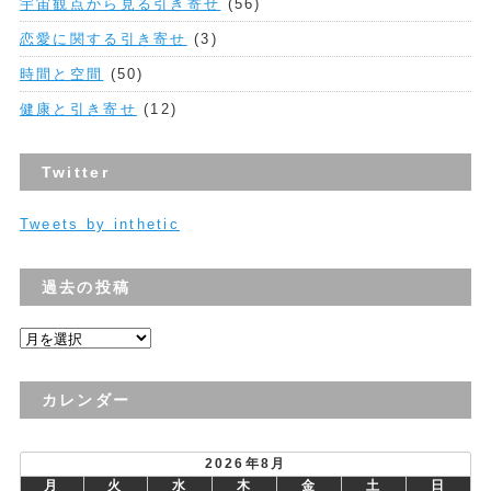
宇宙観点から見る引き寄せ
(56)
恋愛に関する引き寄せ
(3)
時間と空間
(50)
健康と引き寄せ
(12)
Twitter
Tweets by inthetic
過去の投稿
過
去
の
カレンダー
投
稿
2026年8月
月
火
水
木
金
土
日