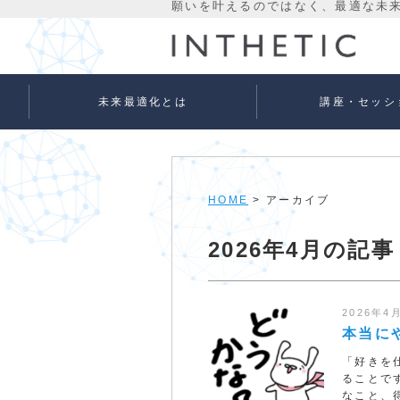
未来最適化とは
講座・セッシ
未来最適化という考え方
代表プロフィール
理念
宇宙意識Flowメソッド
宇宙意識Flowメソッド
量子氣劫ヒーラー養成
個人セッションメニュ
法人向けサービス
ベーシック
アドバンス
HOME
> アーカイブ
2026年4月の記事
2026年4
本当に
「好きを
ることです
なこと、