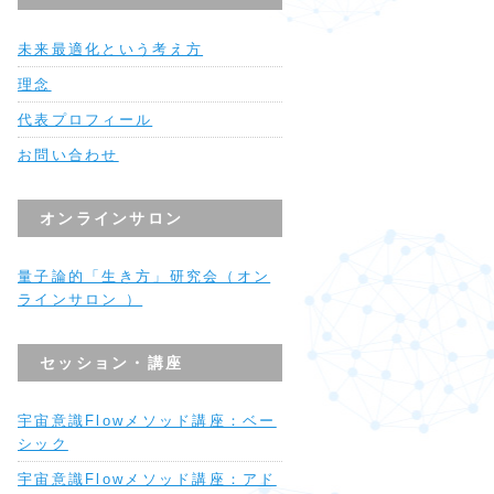
未来最適化という考え方
理念
代表プロフィール
お問い合わせ
オンラインサロン
量子論的「生き方」研究会（オン
ラインサロン ）
セッション・講座
宇宙意識Flowメソッド講座：ベー
シック
宇宙意識Flowメソッド講座：アド