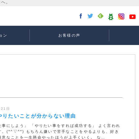
ョン
お客様の声
講座：
講座：
講座
ー
月21日
やりたいことが分からない理由
仕事にしよう」 「やりたい事をすれば成功する」 よく言われ
。(*^▽^*) もちろん嫌いで苦手なことをやるよりも、好き
得意なことを一生懸命やったほうが上手くいく。 な…