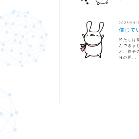
2026年4
信じて
私たちは
んできま
と、自分
分の周…