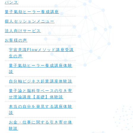
バンス
量子氣劫ヒーラー養成講座
個人セッションメニュー
法人向けサービス
お客様の声
宇宙意識Flowメソッド講座受講
生の声
量子氣劫ヒーラー養成講座体験
談
自分軸ビジネス起業講座体験談
量子論と脳科学ベースの引き寄
せ理論講座【基礎】体験談
本当の自分を発見する講座体験
談
お金・仕事に関する引き寄せ体
験談