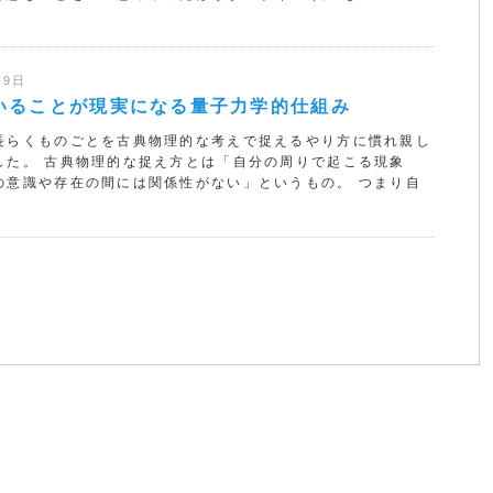
月9日
いることが現実になる量子力学的仕組み
長らくものごとを古典物理的な考えで捉えるやり方に慣れ親し
した。 古典物理的な捉え方とは「自分の周りで起こる現象
の意識や存在の間には関係性がない」というもの。 つまり自