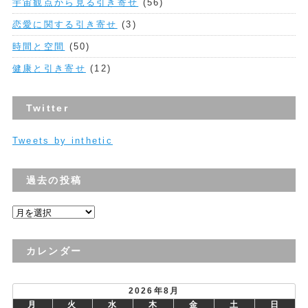
宇宙観点から見る引き寄せ
(56)
恋愛に関する引き寄せ
(3)
時間と空間
(50)
健康と引き寄せ
(12)
Twitter
Tweets by inthetic
過去の投稿
過
去
の
カレンダー
投
稿
2026年8月
月
火
水
木
金
土
日