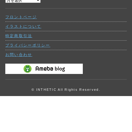
過
ー
去
の
フロントページ
投
稿
イラストについて
特定商取引法
プライバシーポリシー
お問い合わせ
© INTHETIC All Rights Reserved.