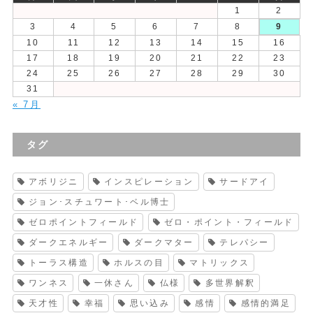
1
2
3
4
5
6
7
8
9
10
11
12
13
14
15
16
17
18
19
20
21
22
23
24
25
26
27
28
29
30
31
« 7月
タグ
アボリジニ
インスピレーション
サードアイ
ジョン･スチュワート･ベル博士
ゼロポイントフィールド
ゼロ・ポイント・フィールド
ダークエネルギー
ダークマター
テレパシー
トーラス構造
ホルスの目
マトリックス
ワンネス
一休さん
仏様
多世界解釈
天才性
幸福
思い込み
感情
感情的満足