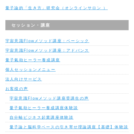
量子論的「生き方」研究会（オンラインサロン ）
セッション・講座
宇宙意識Flowメソッド講座：ベーシック
宇宙意識Flowメソッド講座：アドバンス
量子氣劫ヒーラー養成講座
個人セッションメニュー
法人向けサービス
お客様の声
宇宙意識Flowメソッド講座受講生の声
量子氣劫ヒーラー養成講座体験談
自分軸ビジネス起業講座体験談
量子論と脳科学ベースの引き寄せ理論講座【基礎】体験談