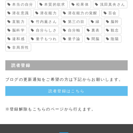
本当の自分
本質的欲求
松果体
浅田真央さん
潜在意識
潜在能力
潜在能力の覚醒
百会
直観力
竹内薫さん
第三の目
縁
脳幹
脳科学
自分らしさ
自分軸
裏表
観念
違和感
量子もつれ
量子論
間脳
陰陽
非局所性
読者登録
ブログの更新通知をご希望の方は下記からお願いします。
読者登録はこちら
※登録解除もこちらのページから行えます。