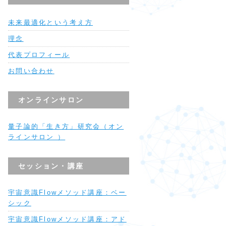
未来最適化という考え方
理念
代表プロフィール
お問い合わせ
オンラインサロン
量子論的「生き方」研究会（オン
ラインサロン ）
セッション・講座
宇宙意識Flowメソッド講座：ベー
シック
宇宙意識Flowメソッド講座：アド