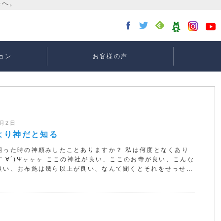
ョン
お客様の声
講座：
講座：
講座
ー
2月2日
より神だと知る
困った時の神頼みしたことありますか？ 私は何度となくあり
(｀∀´)Ψヶヶヶ ここの神社が良い、ここのお寺が良い、こんな
良い、お布施は幾ら以上が良い、なんて聞くとそれをせっせ…