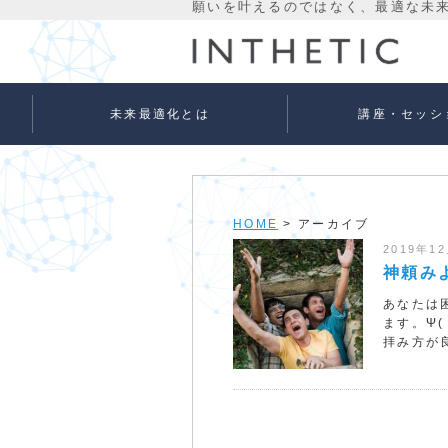
未来最適化とは
講座・セッシ
未来最適化という考え方
代表プロフィール
理念
宇宙意識Flowメソッド
宇宙意識Flowメソッド
量子氣劫ヒーラー養成
個人セッションメニュ
法人向けサービス
ベーシック
アドバンス
HOME
> アーカイブ
2019年1
神頼み
あなたは
ます。Ψ
拝み方が