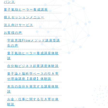
バンス
量子氣劫ヒーラー養成講座
個人セッションメニュー
法人向けサービス
お客様の声
宇宙意識Flowメソッド講座受講
生の声
量子氣劫ヒーラー養成講座体験
談
自分軸ビジネス起業講座体験談
量子論と脳科学ベースの引き寄
せ理論講座【基礎】体験談
本当の自分を発見する講座体験
談
お金・仕事に関する引き寄せ体
験談