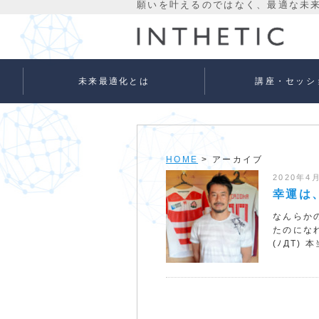
未来最適化とは
講座・セッシ
未来最適化という考え方
代表プロフィール
理念
宇宙意識Flowメソッド
宇宙意識Flowメソッド
量子氣劫ヒーラー養成
個人セッションメニュ
法人向けサービス
ベーシック
アドバンス
HOME
> アーカイブ
2020年4
幸運は
なんらか
たのにな
(ﾉДT)