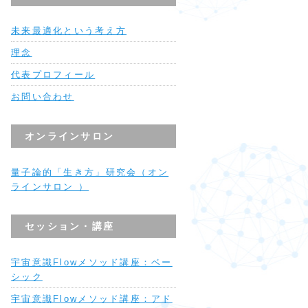
未来最適化という考え方
理念
代表プロフィール
お問い合わせ
オンラインサロン
量子論的「生き方」研究会（オン
ラインサロン ）
セッション・講座
宇宙意識Flowメソッド講座：ベー
シック
宇宙意識Flowメソッド講座：アド