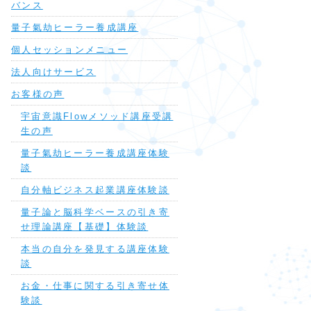
バンス
量子氣劫ヒーラー養成講座
個人セッションメニュー
法人向けサービス
お客様の声
宇宙意識Flowメソッド講座受講
生の声
量子氣劫ヒーラー養成講座体験
談
自分軸ビジネス起業講座体験談
量子論と脳科学ベースの引き寄
せ理論講座【基礎】体験談
本当の自分を発見する講座体験
談
お金・仕事に関する引き寄せ体
験談