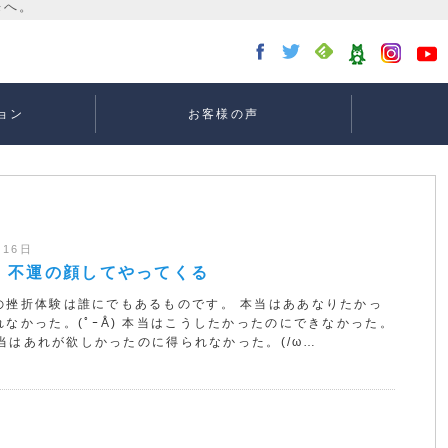
ョン
お客様の声
講座：
講座：
講座
ー
月16日
、不運の顔してやってくる
の挫折体験は誰にでもあるものです。 本当はああなりたかっ
れなかった。(ﾟｰÅ) 本当はこうしたかったのにできなかった。
 本当はあれが欲しかったのに得られなかった。(/ω…