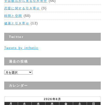
宇宙観点から見る引き寄せ
(56)
恋愛に関する引き寄せ
(3)
時間と空間
(50)
健康と引き寄せ
(12)
Twitter
Tweets by inthetic
過去の投稿
過
去
の
カレンダー
投
稿
2026年8月
月
火
水
木
金
土
日