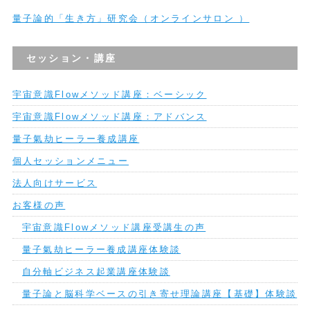
量子論的「生き方」研究会（オンラインサロン ）
セッション・講座
宇宙意識Flowメソッド講座：ベーシック
宇宙意識Flowメソッド講座：アドバンス
量子氣劫ヒーラー養成講座
個人セッションメニュー
法人向けサービス
お客様の声
宇宙意識Flowメソッド講座受講生の声
量子氣劫ヒーラー養成講座体験談
自分軸ビジネス起業講座体験談
量子論と脳科学ベースの引き寄せ理論講座【基礎】体験談