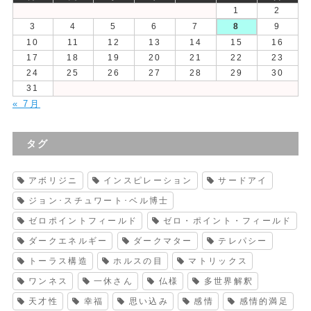
1
2
3
4
5
6
7
8
9
10
11
12
13
14
15
16
17
18
19
20
21
22
23
24
25
26
27
28
29
30
31
« 7月
タグ
アボリジニ
インスピレーション
サードアイ
ジョン･スチュワート･ベル博士
ゼロポイントフィールド
ゼロ・ポイント・フィールド
ダークエネルギー
ダークマター
テレパシー
トーラス構造
ホルスの目
マトリックス
ワンネス
一休さん
仏様
多世界解釈
天才性
幸福
思い込み
感情
感情的満足