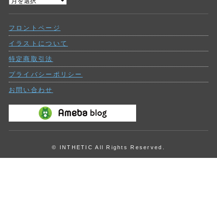
過
ー
去
の
フロントページ
投
稿
イラストについて
特定商取引法
プライバシーポリシー
お問い合わせ
© INTHETIC All Rights Reserved.