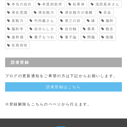
本当の自分
本質的欲求
松果体
浅田真央さん
潜在意識
潜在能力
潜在能力の覚醒
百会
直観力
竹内薫さん
第三の目
縁
脳幹
脳科学
自分らしさ
自分軸
裏表
観念
違和感
量子もつれ
量子論
間脳
陰陽
非局所性
読者登録
ブログの更新通知をご希望の方は下記からお願いします。
読者登録はこちら
※登録解除もこちらのページから行えます。