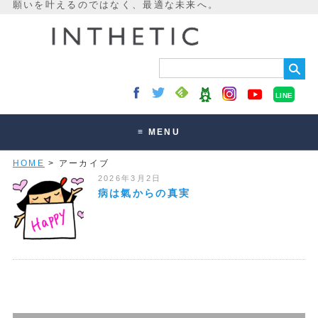
LINE
≡ MENU
HOME
> アーカイブ
未来最適化とは
2026年3月2日
講座・セッション
病は氣からの真実
お客様の声
読みもの
オンラインサロン