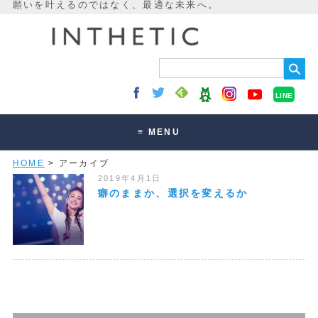
LINE
≡ MENU
HOME
> アーカイブ
未来最適化とは
2019年4月1日
講座・セッション
癖のままか、選択を変えるか
お客様の声
読みもの
オンラインサロン