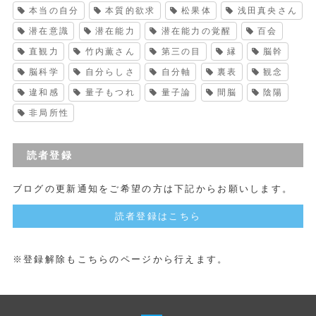
本当の自分
本質的欲求
松果体
浅田真央さん
潜在意識
潜在能力
潜在能力の覚醒
百会
直観力
竹内薫さん
第三の目
縁
脳幹
脳科学
自分らしさ
自分軸
裏表
観念
違和感
量子もつれ
量子論
間脳
陰陽
非局所性
読者登録
ブログの更新通知をご希望の方は下記からお願いします。
読者登録はこちら
※登録解除もこちらのページから行えます。