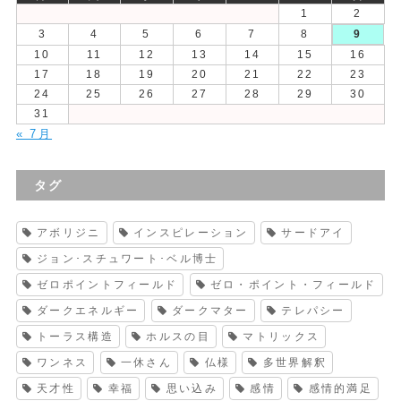
1
2
3
4
5
6
7
8
9
10
11
12
13
14
15
16
17
18
19
20
21
22
23
24
25
26
27
28
29
30
31
« 7月
タグ
アボリジニ
インスピレーション
サードアイ
ジョン･スチュワート･ベル博士
ゼロポイントフィールド
ゼロ・ポイント・フィールド
ダークエネルギー
ダークマター
テレパシー
トーラス構造
ホルスの目
マトリックス
ワンネス
一休さん
仏様
多世界解釈
天才性
幸福
思い込み
感情
感情的満足