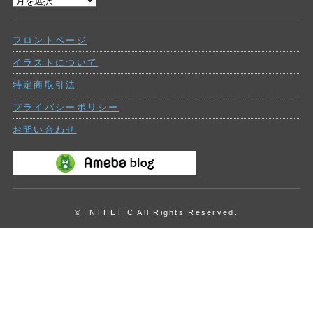
過
ー
去
の
フロントページ
投
稿
イラストについて
特定商取引法
プライバシーポリシー
お問い合わせ
© INTHETIC All Rights Reserved.