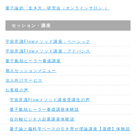
量子論的「生き方」研究会（オンラインサロン ）
セッション・講座
宇宙意識Flowメソッド講座：ベーシック
宇宙意識Flowメソッド講座：アドバンス
量子氣劫ヒーラー養成講座
個人セッションメニュー
法人向けサービス
お客様の声
宇宙意識Flowメソッド講座受講生の声
量子氣劫ヒーラー養成講座体験談
自分軸ビジネス起業講座体験談
量子論と脳科学ベースの引き寄せ理論講座【基礎】体験談