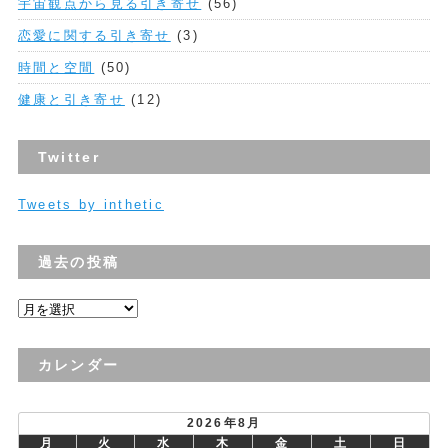
宇宙観点から見る引き寄せ
(56)
恋愛に関する引き寄せ
(3)
時間と空間
(50)
健康と引き寄せ
(12)
Twitter
Tweets by inthetic
過去の投稿
過
去
の
カレンダー
投
稿
2026年8月
月
火
水
木
金
土
日