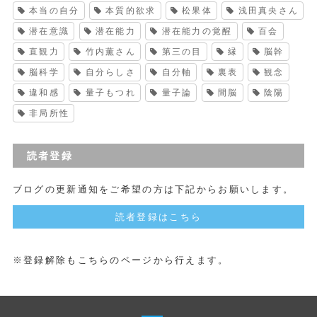
本当の自分
本質的欲求
松果体
浅田真央さん
潜在意識
潜在能力
潜在能力の覚醒
百会
直観力
竹内薫さん
第三の目
縁
脳幹
脳科学
自分らしさ
自分軸
裏表
観念
違和感
量子もつれ
量子論
間脳
陰陽
非局所性
読者登録
ブログの更新通知をご希望の方は下記からお願いします。
読者登録はこちら
※登録解除もこちらのページから行えます。