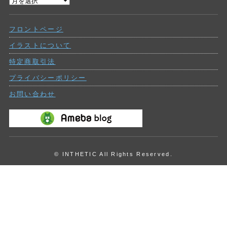
過
ー
去
の
フロントページ
投
稿
イラストについて
特定商取引法
プライバシーポリシー
お問い合わせ
© INTHETIC All Rights Reserved.