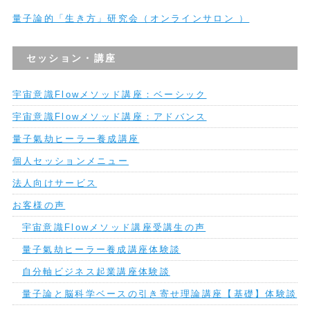
量子論的「生き方」研究会（オンラインサロン ）
セッション・講座
宇宙意識Flowメソッド講座：ベーシック
宇宙意識Flowメソッド講座：アドバンス
量子氣劫ヒーラー養成講座
個人セッションメニュー
法人向けサービス
お客様の声
宇宙意識Flowメソッド講座受講生の声
量子氣劫ヒーラー養成講座体験談
自分軸ビジネス起業講座体験談
量子論と脳科学ベースの引き寄せ理論講座【基礎】体験談