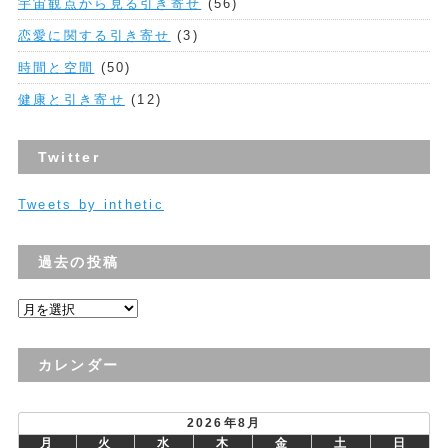
宇宙観点から見る引き寄せ
(56)
恋愛に関する引き寄せ
(3)
時間と空間
(50)
健康と引き寄せ
(12)
Twitter
Tweets by inthetic
過去の投稿
過
去
の
カレンダー
投
稿
2026年8月
月
火
水
木
金
土
日