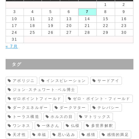
1
2
3
4
5
6
7
8
9
10
11
12
13
14
15
16
17
18
19
20
21
22
23
24
25
26
27
28
29
30
31
« 7月
タグ
アボリジニ
インスピレーション
サードアイ
ジョン･スチュワート･ベル博士
ゼロポイントフィールド
ゼロ・ポイント・フィールド
ダークエネルギー
ダークマター
テレパシー
トーラス構造
ホルスの目
マトリックス
ワンネス
一休さん
仏様
多世界解釈
天才性
幸福
思い込み
感情
感情的満足