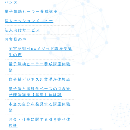
バンス
量子氣劫ヒーラー養成講座
個人セッションメニュー
法人向けサービス
お客様の声
宇宙意識Flowメソッド講座受講
生の声
量子氣劫ヒーラー養成講座体験
談
自分軸ビジネス起業講座体験談
量子論と脳科学ベースの引き寄
せ理論講座【基礎】体験談
本当の自分を発見する講座体験
談
お金・仕事に関する引き寄せ体
験談