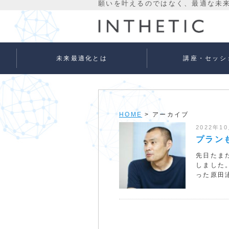
未来最適化とは
講座・セッシ
未来最適化という考え方
代表プロフィール
理念
宇宙意識Flowメソッド
宇宙意識Flowメソッド
量子氣劫ヒーラー養成
個人セッションメニュ
法人向けサービス
ベーシック
アドバンス
HOME
> アーカイブ
2022年1
プラン
先日たま
しました
った原田