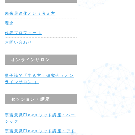
未来最適化という考え方
理念
代表プロフィール
お問い合わせ
オンラインサロン
量子論的「生き方」研究会（オン
ラインサロン ）
セッション・講座
宇宙意識Flowメソッド講座：ベー
シック
宇宙意識Flowメソッド講座：アド