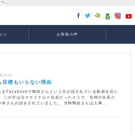
ョン
お客様の声
講座：
講座：
講座
ー
0月31日
も目標もいらない理由
たまFacebookで鴨頭さんという方が話されている動画を目に
。 この方は元マクドナルド社員だったそうで、当時の社長だ
泳幸さんの話をされていました。 当時鴨頭さんは人事…