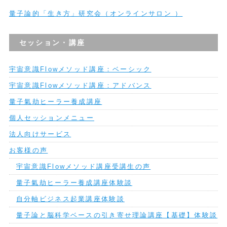
量子論的「生き方」研究会（オンラインサロン ）
セッション・講座
宇宙意識Flowメソッド講座：ベーシック
宇宙意識Flowメソッド講座：アドバンス
量子氣劫ヒーラー養成講座
個人セッションメニュー
法人向けサービス
お客様の声
宇宙意識Flowメソッド講座受講生の声
量子氣劫ヒーラー養成講座体験談
自分軸ビジネス起業講座体験談
量子論と脳科学ベースの引き寄せ理論講座【基礎】体験談