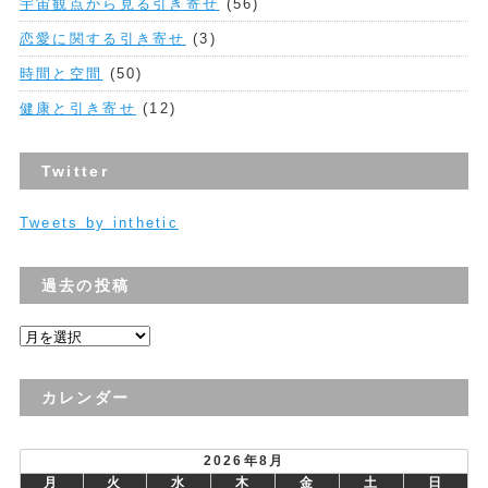
宇宙観点から見る引き寄せ
(56)
恋愛に関する引き寄せ
(3)
時間と空間
(50)
健康と引き寄せ
(12)
Twitter
Tweets by inthetic
過去の投稿
過
去
の
カレンダー
投
稿
2026年8月
月
火
水
木
金
土
日