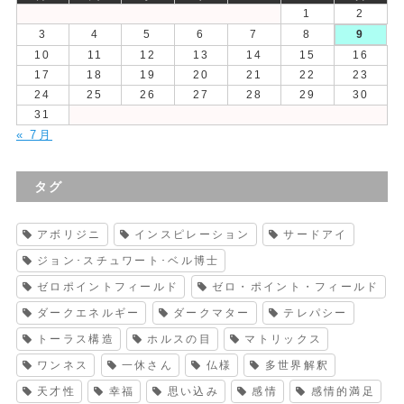
1
2
3
4
5
6
7
8
9
10
11
12
13
14
15
16
17
18
19
20
21
22
23
24
25
26
27
28
29
30
31
« 7月
タグ
アボリジニ
インスピレーション
サードアイ
ジョン･スチュワート･ベル博士
ゼロポイントフィールド
ゼロ・ポイント・フィールド
ダークエネルギー
ダークマター
テレパシー
トーラス構造
ホルスの目
マトリックス
ワンネス
一休さん
仏様
多世界解釈
天才性
幸福
思い込み
感情
感情的満足