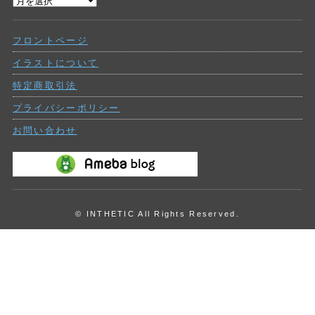
過
ー
去
の
フロントページ
投
稿
イラストについて
特定商取引法
プライバシーポリシー
お問い合わせ
© INTHETIC All Rights Reserved.