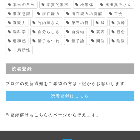
本当の自分
本質的欲求
松果体
浅田真央さん
潜在意識
潜在能力
潜在能力の覚醒
百会
直観力
竹内薫さん
第三の目
縁
脳幹
脳科学
自分らしさ
自分軸
裏表
観念
違和感
量子もつれ
量子論
間脳
陰陽
非局所性
読者登録
ブログの更新通知をご希望の方は下記からお願いします。
読者登録はこちら
※登録解除もこちらのページから行えます。