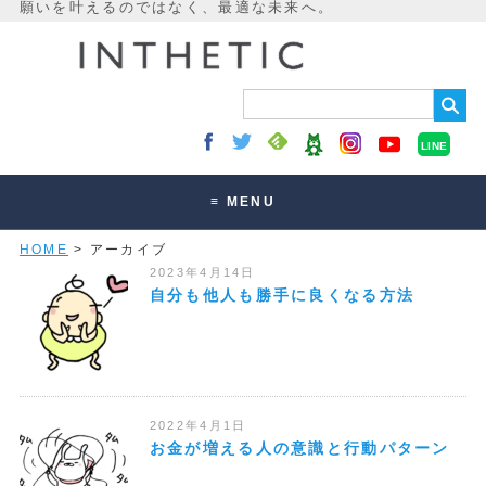
LINE
≡ MENU
HOME
> アーカイブ
未来最適化とは
2023年4月14日
講座・セッション
自分も他人も勝手に良くなる方法
お客様の声
読みもの
オンラインサロン
2022年4月1日
お金が増える人の意識と行動パターン