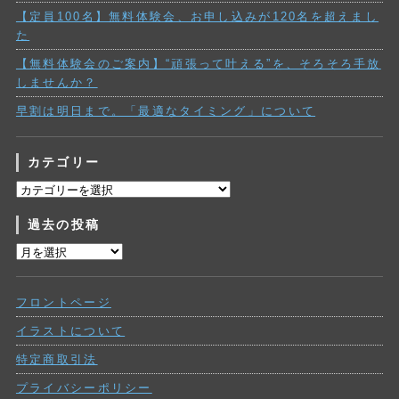
【定員100名】無料体験会、お申し込みが120名を超えまし
た
【無料体験会のご案内】“頑張って叶える”を、そろそろ手放
しませんか？
早割は明日まで。「最適なタイミング」について
カテゴリー
カ
テ
過去の投稿
ゴ
リ
過
ー
去
の
フロントページ
投
稿
イラストについて
特定商取引法
プライバシーポリシー