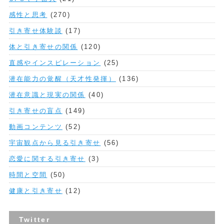
感性と思考
(270)
引き寄せ体験談
(17)
体と引き寄せの関係
(120)
直感やインスピレーション
(25)
潜在能力の覚醒（天才性発揮）
(136)
潜在意識と現実の関係
(40)
引き寄せの盲点
(149)
動画コンテンツ
(52)
宇宙観点から見る引き寄せ
(56)
恋愛に関する引き寄せ
(3)
時間と空間
(50)
健康と引き寄せ
(12)
Twitter