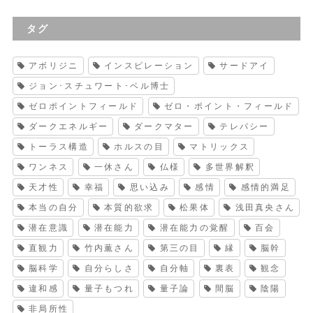
タグ
アボリジニ
インスピレーション
サードアイ
ジョン･スチュワート･ベル博士
ゼロポイントフィールド
ゼロ・ポイント・フィールド
ダークエネルギー
ダークマター
テレパシー
トーラス構造
ホルスの目
マトリックス
ワンネス
一休さん
仏様
多世界解釈
天才性
幸福
思い込み
感情
感情的満足
本当の自分
本質的欲求
松果体
浅田真央さん
潜在意識
潜在能力
潜在能力の覚醒
百会
直観力
竹内薫さん
第三の目
縁
脳幹
脳科学
自分らしさ
自分軸
裏表
観念
違和感
量子もつれ
量子論
間脳
陰陽
非局所性