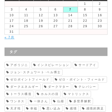
1
2
3
4
5
6
7
8
9
10
11
12
13
14
15
16
17
18
19
20
21
22
23
24
25
26
27
28
29
30
31
« 7月
タグ
アボリジニ
インスピレーション
サードアイ
ジョン･スチュワート･ベル博士
ゼロポイントフィールド
ゼロ・ポイント・フィールド
ダークエネルギー
ダークマター
テレパシー
トーラス構造
ホルスの目
マトリックス
ワンネス
一休さん
仏様
多世界解釈
天才性
幸福
思い込み
感情
感情的満足