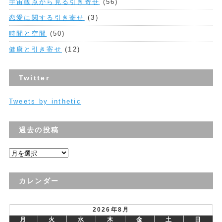
宇宙観点から見る引き寄せ
(56)
恋愛に関する引き寄せ
(3)
時間と空間
(50)
健康と引き寄せ
(12)
Twitter
Tweets by inthetic
過去の投稿
過
去
の
カレンダー
投
稿
2026年8月
月
火
水
木
金
土
日