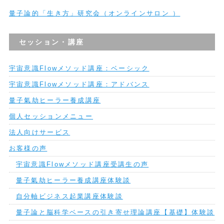
量子論的「生き方」研究会（オンラインサロン ）
セッション・講座
宇宙意識Flowメソッド講座：ベーシック
宇宙意識Flowメソッド講座：アドバンス
量子氣劫ヒーラー養成講座
個人セッションメニュー
法人向けサービス
お客様の声
宇宙意識Flowメソッド講座受講生の声
量子氣劫ヒーラー養成講座体験談
自分軸ビジネス起業講座体験談
量子論と脳科学ベースの引き寄せ理論講座【基礎】体験談