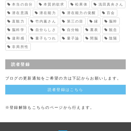
本当の自分
本質的欲求
松果体
浅田真央さん
潜在意識
潜在能力
潜在能力の覚醒
百会
直観力
竹内薫さん
第三の目
縁
脳幹
脳科学
自分らしさ
自分軸
裏表
観念
違和感
量子もつれ
量子論
間脳
陰陽
非局所性
読者登録
ブログの更新通知をご希望の方は下記からお願いします。
読者登録はこちら
※登録解除もこちらのページから行えます。