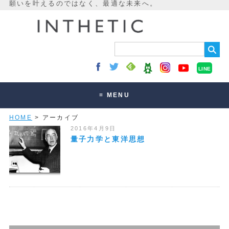
LINE
≡ MENU
HOME
> アーカイブ
未来最適化とは
2016年4月9日
講座・セッション
量子力学と東洋思想
お客様の声
読みもの
オンラインサロン