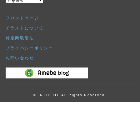
過
ー
去
の
フロントページ
投
稿
イラストについて
特定商取引法
プライバシーポリシー
お問い合わせ
© INTHETIC All Rights Reserved.