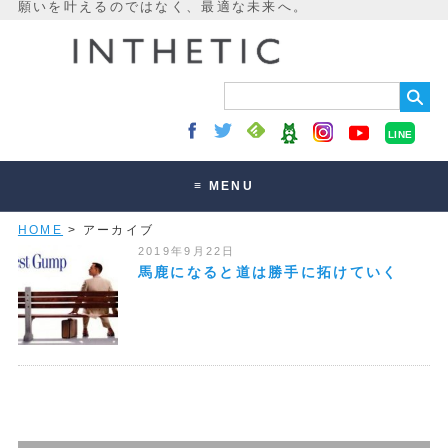
LINE
≡ MENU
HOME
> アーカイブ
未来最適化とは
2019年9月22日
講座・セッション
馬鹿になると道は勝手に拓けていく
お客様の声
読みもの
オンラインサロン