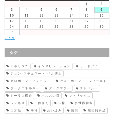
1
2
3
4
5
6
7
8
9
10
11
12
13
14
15
16
17
18
19
20
21
22
23
24
25
26
27
28
29
30
31
« 7月
タグ
アボリジニ
インスピレーション
サードアイ
ジョン･スチュワート･ベル博士
ゼロポイントフィールド
ゼロ・ポイント・フィールド
ダークエネルギー
ダークマター
テレパシー
トーラス構造
ホルスの目
マトリックス
ワンネス
一休さん
仏様
多世界解釈
天才性
幸福
思い込み
感情
感情的満足