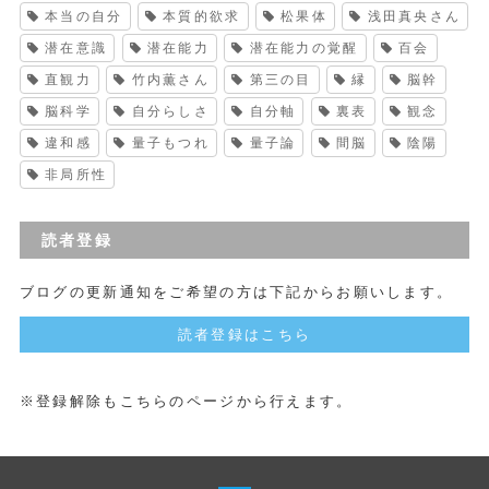
本当の自分
本質的欲求
松果体
浅田真央さん
潜在意識
潜在能力
潜在能力の覚醒
百会
直観力
竹内薫さん
第三の目
縁
脳幹
脳科学
自分らしさ
自分軸
裏表
観念
違和感
量子もつれ
量子論
間脳
陰陽
非局所性
読者登録
ブログの更新通知をご希望の方は下記からお願いします。
読者登録はこちら
※登録解除もこちらのページから行えます。