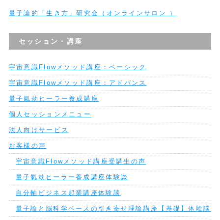
量子論的「生き方」研究会（オンラインサロン ）
セッション・講座
宇宙意識Flowメソッド講座：ベーシック
宇宙意識Flowメソッド講座：アドバンス
量子氣劫ヒーラー養成講座
個人セッションメニュー
法人向けサービス
お客様の声
宇宙意識Flowメソッド講座受講生の声
量子氣劫ヒーラー養成講座体験談
自分軸ビジネス起業講座体験談
量子論と脳科学ベースの引き寄せ理論講座【基礎】体験談