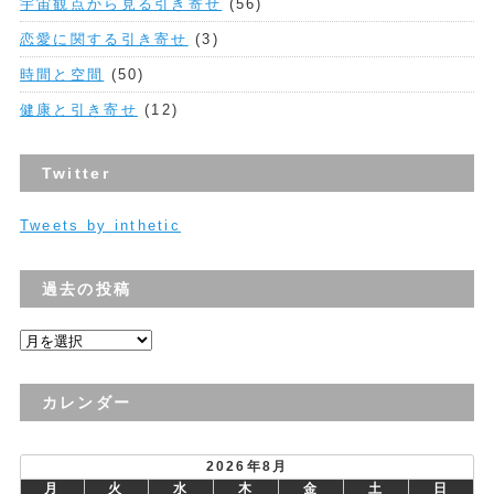
宇宙観点から見る引き寄せ
(56)
恋愛に関する引き寄せ
(3)
時間と空間
(50)
健康と引き寄せ
(12)
Twitter
Tweets by inthetic
過去の投稿
過
去
の
カレンダー
投
稿
2026年8月
月
火
水
木
金
土
日