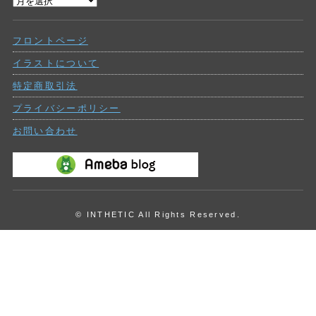
過
ー
去
の
フロントページ
投
稿
イラストについて
特定商取引法
プライバシーポリシー
お問い合わせ
© INTHETIC All Rights Reserved.